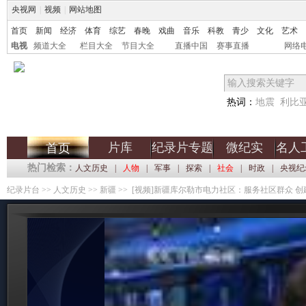
央视网
|
视频
|
网站地图
首页
新闻
经济
体育
综艺
春晚
戏曲
音乐
科教
青少
文化
艺术
电视
频道大全
栏目大全
节目大全
直播中国
赛事直播
网络
热词：
地震
利比
片库
纪录片专题
微纪实
名人
首页
热门检索：
人文历史
|
人物
|
军事
|
探索
|
社会
|
时政
|
央视纪
纪录片台
>>
人文历史
>>
新疆
>> [视频]新疆库尔勒市电力社区：服务社区群众 