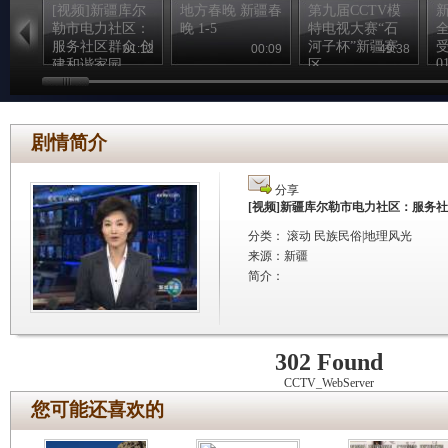
[视频]新疆库尔
地方春晚 新疆春
第九届CCTV模
勒市电力社区：
晚 1-5
特电视大赛“石
服务社区群众 创
河子杯”新疆赛
01:12
00:09
49:38
0
建和谐家园
区
剧情简介
分享
[视频]新疆库尔勒市电力社区：服务社
分类： 滚动 民族民俗|地理风光
来源：
新疆
简介：
302 Found
CCTV_WebServer
您可能还喜欢的