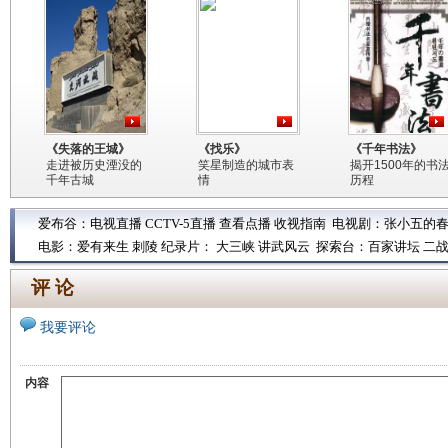
《失落的王城》
《找乐》
《千年书法》
走进被历史湮没的
笑星制造的城市表
揭开1500年的书
千年古城
情
历程
爱布谷：
电视直播
CCTV-5直播
查看点播
收视指南
电视剧：
张小五的
电影：
爱有来生
刺陵
纪录片：
大三峡
讲武风云
探索台：
百家讲坛
二
评 论
我要评论
内容