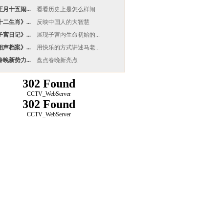
月十五闹...
看看历史上是怎么样闹...
二生肖》...
反映中国人的大智慧
宫日记》...
展现子宫内生命初始的...
声档案》...
用快乐的方式讲述马老...
晚新势力...
盘点春晚新亮点
302 Found
CCTV_WebServer
302 Found
CCTV_WebServer