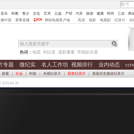
音乐
科教
青少
文化
艺术
公益
产经
汽车
旅游
健康
时尚
三农
商
直播中国
赛事直播
网络电视客户端
|
高清
电影
电视剧
纪录片
动
热词：
地震
利比亚
谍影重重
帝国的兴衰
片专题
微纪实
名人工作坊
视频排行
业内动态
cc
探索
|
社会
|
时政
|
央视纪录片
|
获奖纪录片
|
美国历史频道纪录片
010-04-30