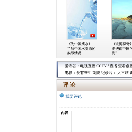
《为中国找水》
《北海探奇
了解中国水资源的
走进南中国的
实际情况
海”
爱布谷：
电视直播
CCTV-5直播
查看点
电影：
爱有来生
刺陵
纪录片：
大三峡
评 论
我要评论
内容