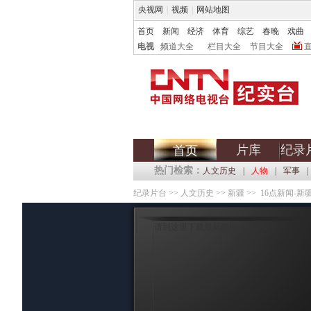
央视网
|
视频
|
网站地图
首页
新闻
经济
体育
综艺
春晚
戏曲
电视
频道大全
栏目大全
节目大全
片库
纪录
首页
热门检索：
人文历史
|
人物
|
军事
|
纪录片台
>>
人文历史
>>
新疆
>> 16点新闻-新疆 2
请到这里下载最新的flash player