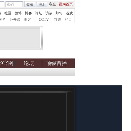
客服
设为首页
登录
注册
城
社区
微博
博客
论坛
访谈
邮箱
游戏
画片
公开课
播客
|
CCTV
频道
栏目
tv9官网
论坛
顶级首播