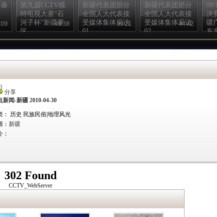
疆春
第九届CCTV模
新疆代表团部分
新疆代表团部分
09
特电视大赛“石
全国人大代表接
全国人大代表接
决
河子杯”新疆赛
受媒体集体采访
受媒体集体采访
疆
:09
49:38
59:21
44:42
01
02
区
东
节
分享
点新闻-新疆 2010-04-30
类： 历史 民族民俗|地理风光
源：
新疆
介：
302 Found
CCTV_WebServer