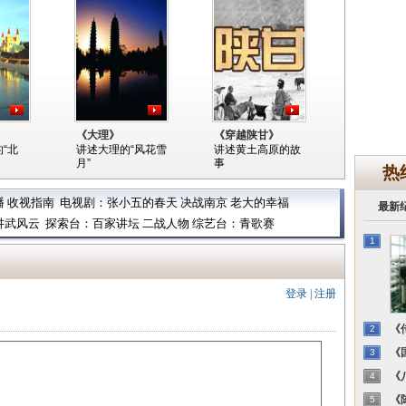
》
《大理》
《穿越陕甘》
“北
讲述大理的“风花雪
讲述黄土高原的故
月”
事
热
播
收视指南
电视剧：
张小五的春天
决战南京
老大的幸福
最新
讲武风云
探索台：
百家讲坛
二战人物
综艺台：
青歌赛
1
登录
|
注册
《传
2
《国
3
《八
4
《陈
5