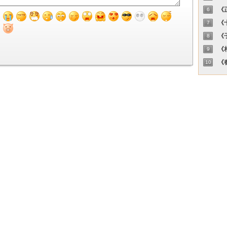
《正
6
《十
7
《子
8
《相
9
《春
10