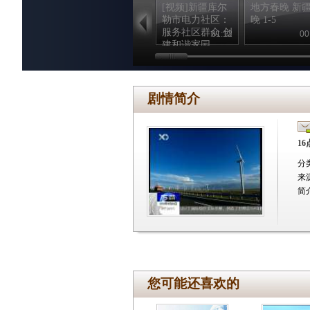
[视频]新疆库尔
地方春晚 新
勒市电力社区：
晚 1-5
服务社区群众 创
01:12
00
建和谐家园
剧情简介
16
分
来
简
您可能还喜欢的