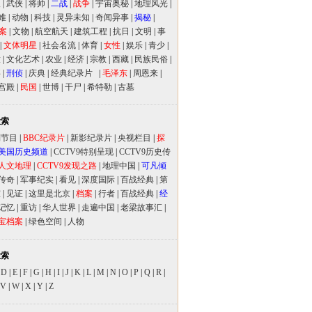
人
|
武侠
|
将帅
|
二战
|
战争
|
宇宙奥秘
|
地理风光
|
难
|
动物
|
科技
|
灵异未知
|
奇闻异事
|
揭秘
|
案
|
文物
|
航空航天
|
建筑工程
|
抗日
|
文明
|
事
|
文体明星
|
社会名流
|
体育
|
女性
|
娱乐
|
青少
|
放
|
文化艺术
|
农业
|
经济
|
宗教
|
西藏
|
民族民俗
|
事
|
刑侦
|
庆典
|
经典纪录片
|
毛泽东
|
周恩来
|
宫殿
|
民国
|
世博
|
干尸
|
希特勒
|
古墓
检索
别节目
|
BBC纪录片
|
新影纪录片
|
央视栏目
|
探
美国历史频道
|
CCTV9特别呈现
|
CCTV9历史传
人文地理
|
CCTV9发现之路
|
地理中国
|
可凡倾
传奇
|
军事纪实
|
看见
|
深度国际
|
百战经典
|
第
室
|
见证
|
这里是北京
|
档案
|
行者
|
百战经典
|
经
记忆
|
重访
|
华人世界
|
走遍中国
|
老梁故事汇
|
宝档案
|
绿色空间
|
人物
检索
|
D
|
E
|
F
|
G
|
H
|
I
|
J
|
K
|
L
|
M
|
N
|
O
|
P
|
Q
|
R
|
V
|
W
|
X
|
Y
|
Z