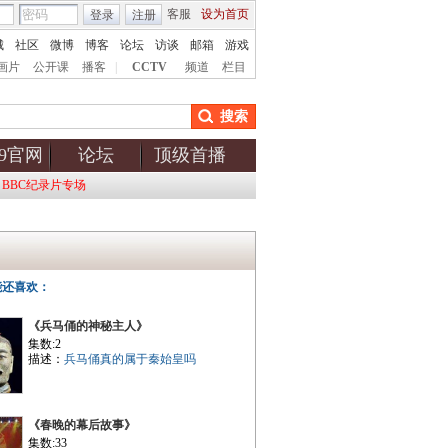
客服
设为首页
登录
注册
城
社区
微博
博客
论坛
访谈
邮箱
游戏
画片
公开课
播客
|
CCTV
频道
栏目
搜索
v9官网
论坛
顶级首播
BBC纪录片专场
能还喜欢：
《兵马俑的神秘主人》
集数:2
描述：
兵马俑真的属于秦始皇吗
《春晚的幕后故事》
集数:33