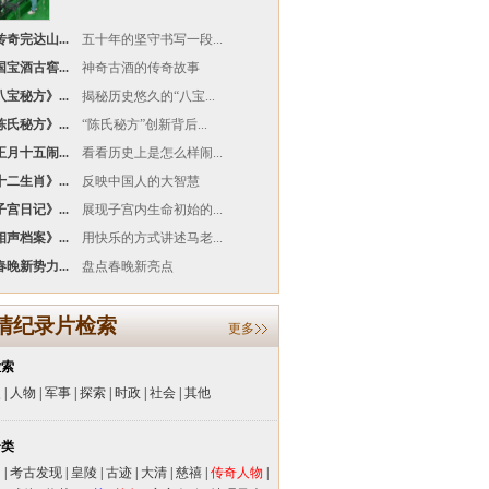
奇完达山...
五十年的坚守书写一段...
宝酒古窖...
神奇古酒的传奇故事
宝秘方》...
揭秘历史悠久的“八宝...
氏秘方》...
“陈氏秘方”创新背后...
月十五闹...
看看历史上是怎么样闹...
二生肖》...
反映中国人的大智慧
宫日记》...
展现子宫内生命初始的...
声档案》...
用快乐的方式讲述马老...
晚新势力...
盘点春晚新亮点
清纪录片检索
更多
检索
史
|
人物
|
军事
|
探索
|
时政
|
社会
|
其他
分类
闻
|
考古发现
|
皇陵
|
古迹
|
大清
|
慈禧
|
传奇人物
|