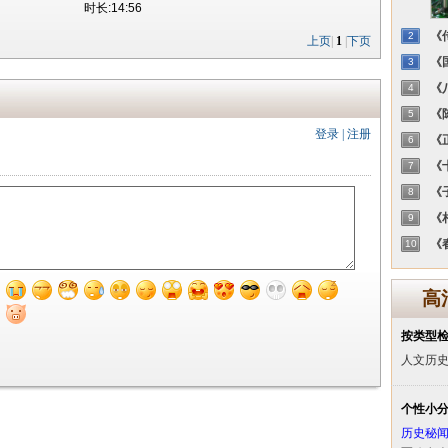
时长:14:56
《传
2
上页
|
1
|
下页
《国
3
《八
4
《陈
5
登录
|
注册
《正
6
《十
7
《子
8
《相
9
《春
10
高
按类型
人文历
个性小
历史秘