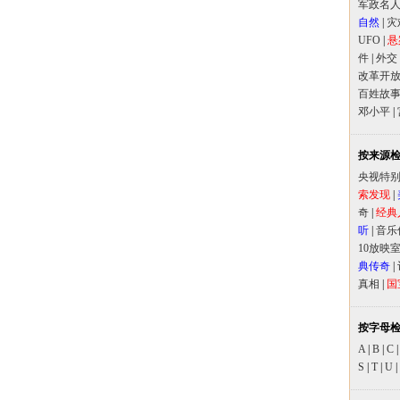
军政名
自然
|
灾
UFO
|
悬
件
|
外交
改革开
百姓故
邓小平
|
按来源
央视特
索发现
|
奇
|
经典
听
|
音乐
10放映
典传奇
|
真相
|
国
按字母
A
|
B
|
C
S
|
T
|
U
|