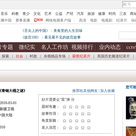
音乐
科教
青少
文化
艺术
公益
产经
汽车
旅游
健康
时尚
三农
商
直播中国
赛事直播
网络电视客户端
|
高清
电影
电视剧
纪录片
动
《舌尖上的中国》：美食里的人生百味
《故宫100》：看见看不见的故宫故事
片专题
微纪实
名人工作坊
视频排行
业内动态
cct
探索
|
社会
|
时政
|
央视精品专场
|
获奖纪录片
|
美国历史频道纪录片
|
您可
《青铜大桶之谜》
推荐给其他网友
|
加入收藏
好片需要众“星”捧
分
10-03-01
题材有趣：
新疆卫视
故事性强：
中国大陆
角度新颖：
10
发人深思：