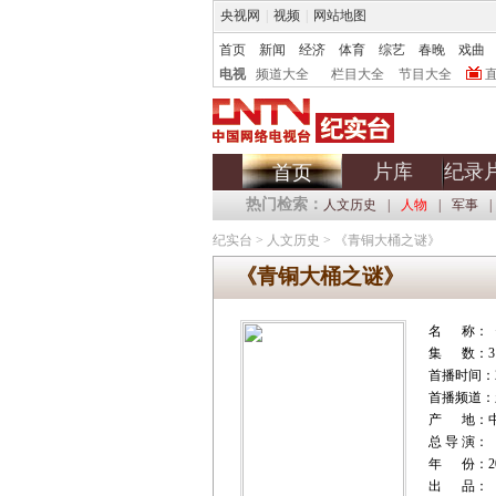
央视网
|
视频
|
网站地图
首页
新闻
经济
体育
综艺
春晚
戏曲
电视
频道大全
栏目大全
节目大全
片库
纪录
首页
热门检索：
人文历史
|
人物
|
军事
|
纪实台
>
人文历史
>
《青铜大桶之谜》
《青铜大桶之谜》
名 称：
集 数：3
首播时间：20
首播频道：
产 地：
总 导 演：
年 份：20
出 品：