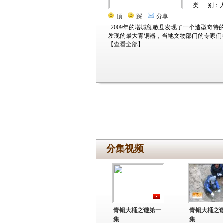
类 别：
顶
踩
分享
2009年的塔城额敏县发现了一个造型奇特
发现的最大青铜器，当地文物部门的专家们初
【
查看全部
】
分集视频
青铜大桶之谜第一
青铜大桶之
集
集