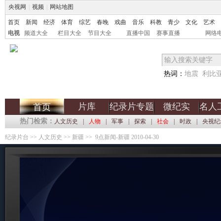
央视网
|
视频
|
网站地图
首页
新闻
经济
体育
综艺
春晚
戏曲
音乐
科教
青少
文化
艺术
电视
频道大全
栏目大全
节目大全
直播中国
赛事直播
网络
热词：
地震
利比
片库
纪录片专题
微纪实
名人
首页
热门检索：
人文历史
|
人物
|
军事
|
探索
|
社会
|
时政
|
央视纪
纪录片台
>>
人文历史
>>
新疆
>> 9点新闻-新疆 2010-04-30