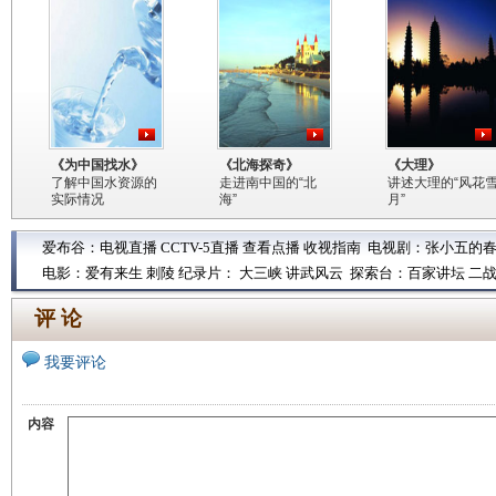
《为中国找水》
《北海探奇》
《大理》
了解中国水资源的
走进南中国的“北
讲述大理的“风花
实际情况
海”
月”
爱布谷：
电视直播
CCTV-5直播
查看点播
收视指南
电视剧：
张小五的
电影：
爱有来生
刺陵
纪录片：
大三峡
讲武风云
探索台：
百家讲坛
二
评 论
我要评论
内容