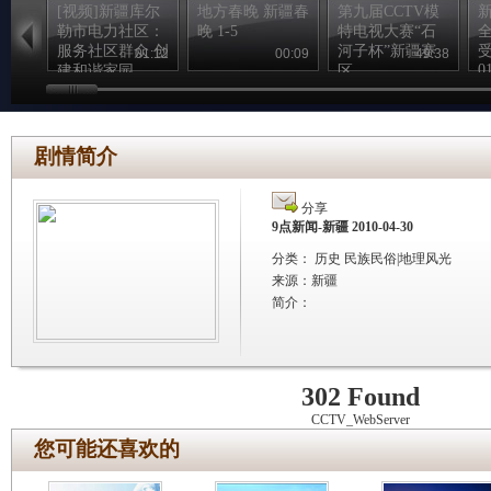
[视频]新疆库尔
地方春晚 新疆春
第九届CCTV模
勒市电力社区：
晚 1-5
特电视大赛“石
服务社区群众 创
河子杯”新疆赛
01:12
00:09
49:38
0
建和谐家园
区
剧情简介
分享
9点新闻-新疆 2010-04-30
分类： 历史 民族民俗|地理风光
来源：
新疆
简介：
302 Found
CCTV_WebServer
您可能还喜欢的