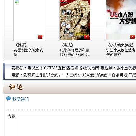
《找乐》
《奇人》
《小人物大梦想》
笑星制造的城市表
纪录传奇经历和冒
讲述小人物创造出
情
险精神的人物生活
来的奇迹
爱布谷：
电视直播
CCTV-5直播
查看点播
收视指南
电视剧：
张小五的
电影：
爱有来生
刺陵
纪录片：
大三峡
讲武风云
探索台：
百家讲坛
二
评 论
我要评论
内容