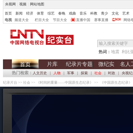
央视网
|
视频
|
网站地图
首页
新闻
经济
体育
综艺
春晚
戏曲
音乐
科教
青少
文化
艺术
电视
频道大全
栏目大全
节目大全
直播中国
赛事直播
网络
热词：
地震
利比
片库
纪录片专题
微纪实
名人
首页
热门检索：
人文历史
|
人物
|
军事
|
探索
|
社会
|
时政
|
央视纪
纪录片台
>>
社会
>>
《时间的重量――中国原生态纪录》
>> 《中国原生态纪录》