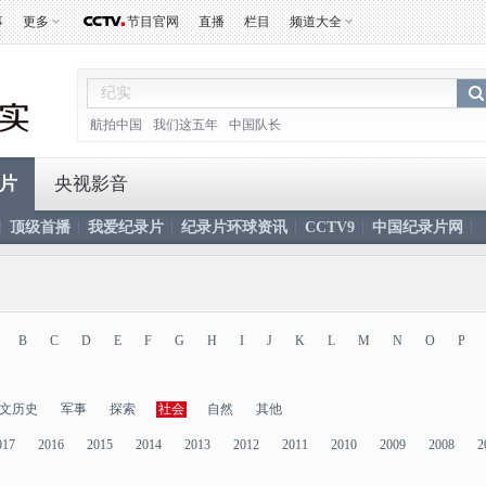
事
更多
节目官网
直播
栏目
频道大全
航拍中国
我们这五年
中国队长
片
央视影音
顶级首播
我爱纪录片
纪录片环球资讯
CCTV9
中国纪录片网
B
C
D
E
F
G
H
I
J
K
L
M
N
O
P
文历史
军事
探索
社会
自然
其他
017
2016
2015
2014
2013
2012
2011
2010
2009
2008
2