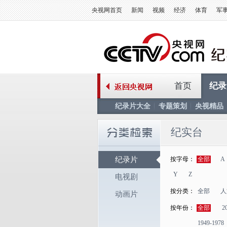
央视网首页
新闻
视频
经济
体育
军
首页
纪录
纪录片大全
专题策划
央视精品
纪实台
纪录片
按字母：
全部
A
Y
Z
电视剧
按分类：
全部
人
动画片
按年份：
全部
2
1949-1978