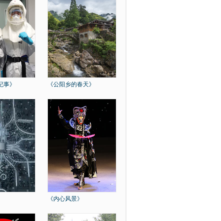
天纪事》
《公阳乡的春天》
》
《内心风景》