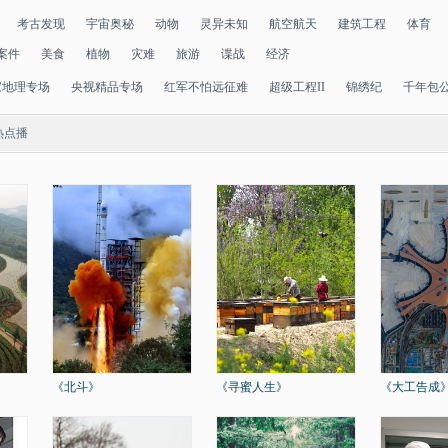
考古发现
宇宙奥秘
动物
灵异未知
航空航天
建筑工程
体育
案件
美食
植物
灾难
旅游
谍战
经济
家地理专场
央视精品专场
红军不怕远征难
超级工程II
锦绣纪
千年包
热点播
《北斗》
《寻蜜人生》
《大工告成