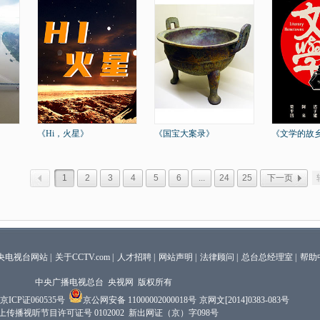
《Hi，火星》
《国宝大案录》
《文学的故
1
2
3
4
5
6
...
24
25
下一页
央电视台网站
|
关于CCTV.com
|
人才招聘
|
网站声明
|
法律顾问
|
总台总经理室
|
帮助
中央广播电视总台 央视网 版权所有
京ICP证060535号
京公网安备 11000002000018号
京网文[2014]0383-083号
上传播视听节目许可证号 0102002 新出网证（京）字098号