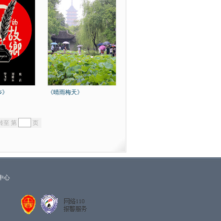
乡》
《晴雨梅天》
转至 第
页
中心