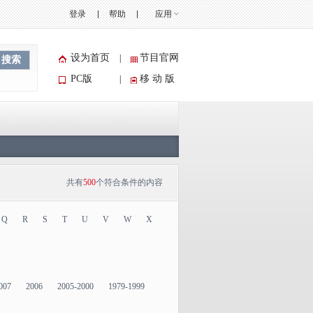
登录
帮助
应用
设为首页
节目官网
|
搜索
PC版
移 动 版
|
共有
500
个符合条件的内容
Q
R
S
T
U
V
W
X
007
2006
2005-2000
1979-1999