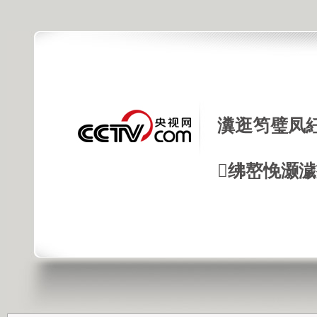
瀵逛笉璧凤
绋嶅悗灏