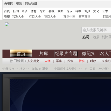
央视网
|
视频
|
网站地图
首页
新闻
经济
体育
综艺
春晚
戏曲
音乐
科教
青少
文化
艺术
电视
频道大全
栏目大全
节目大全
直播中国
赛事直播
网络
热词：
地震
利比
片库
纪录片专题
微纪实
名人
首页
热门检索：
人文历史
|
人物
|
军事
|
探索
|
社会
|
时政
|
央视纪
纪录片台
>>
社会
>>
《时间的重量――中国原生态纪录》
>> 《中国原生态纪录》