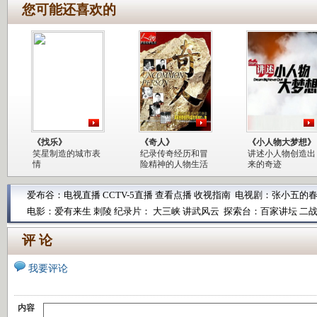
您可能还喜欢的
《找乐》
《奇人》
《小人物大梦想》
笑星制造的城市表
纪录传奇经历和冒
讲述小人物创造出
情
险精神的人物生活
来的奇迹
爱布谷：
电视直播
CCTV-5直播
查看点播
收视指南
电视剧：
张小五的
电影：
爱有来生
刺陵
纪录片：
大三峡
讲武风云
探索台：
百家讲坛
二
评 论
我要评论
内容