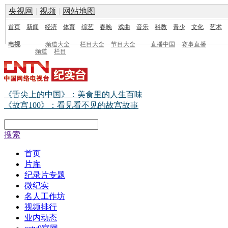
央视网
|
视频
|
网站地图
首页
新闻
经济
体育
综艺
春晚
戏曲
音乐
科教
青少
文化
艺术
电视
频道大全
栏目大全
节目大全
直播中国
赛事直播
频道
栏目
《舌尖上的中国》：美食里的人生百味
《故宫100》：看见看不见的故宫故事
搜索
首页
片库
纪录片专题
微纪实
名人工作坊
视频排行
业内动态