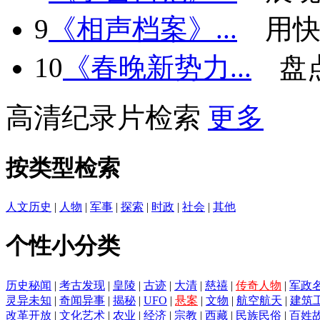
9
《相声档案》...
用快
10
《春晚新势力...
盘
高清纪录片检索
更多
按类型检索
人文历史
|
人物
|
军事
|
探索
|
时政
|
社会
|
其他
个性小分类
历史秘闻
|
考古发现
|
皇陵
|
古迹
|
大清
|
慈禧
|
传奇人物
|
军政
灵异未知
|
奇闻异事
|
揭秘
|
UFO
|
悬案
|
文物
|
航空航天
|
建筑
改革开放
|
文化艺术
|
农业
|
经济
|
宗教
|
西藏
|
民族民俗
|
百姓