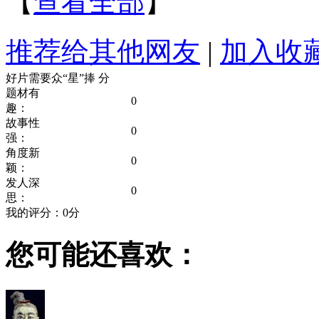
【
查看全部
】
推荐给其他网友
|
加入收
好片需要众“星”捧
分
题材有
0
趣：
故事性
0
强：
角度新
0
颖：
发人深
0
思：
我的评分：
0
分
您可能还喜欢：