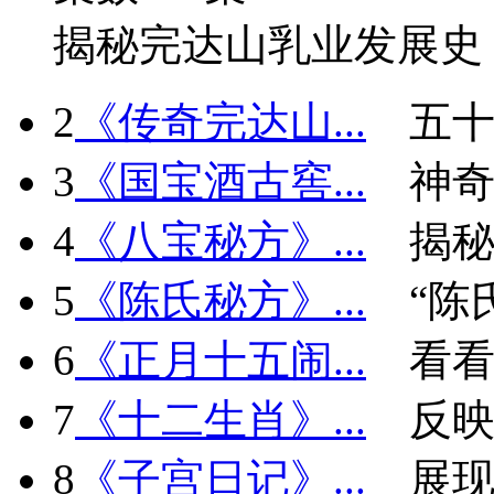
揭秘完达山乳业发展史
2
《传奇完达山...
五十
3
《国宝酒古窖...
神
4
《八宝秘方》...
揭秘
5
《陈氏秘方》...
“陈
6
《正月十五闹...
看看
7
《十二生肖》...
反
8
《子宫日记》...
展现