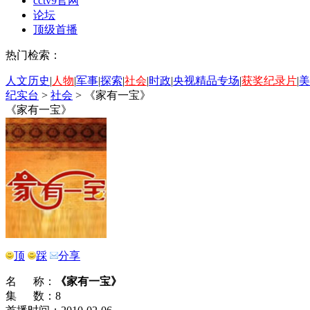
cctv9官网
论坛
顶级首播
热门检索：
人文历史
|
人物
|
军事
|
探索
|
社会
|
时政
|
央视精品专场
|
获奖纪录片
|
美
纪实台
>
社会
>
《家有一宝》
《家有一宝》
顶
踩
分享
名 称：
《家有一宝》
集 数：8