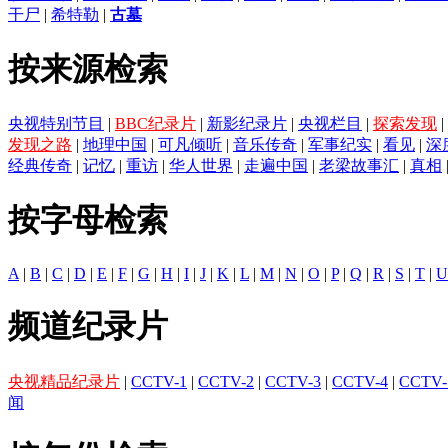
干尸
|
希特勒
|
古墓
按来源检索
央视特别节目
|
BBC纪录片
|
新影纪录片
|
央视栏目
|
探索发现
|
发现之路
|
地理中国
|
可凡倾听
|
音乐传奇
|
军事纪实
|
看见
|
深
经典传奇
|
记忆
|
重访
|
华人世界
|
走遍中国
|
老梁故事汇
|
真相
按字母检索
A
|
B
|
C
|
D
|
E
|
F
|
G
|
H
|
I
|
J
|
K
|
L
|
M
|
N
|
O
|
P
|
Q
|
R
|
S
|
T
|
U
频道纪录片
央视精品纪录片
|
CCTV-1
|
CCTV-2
|
CCTV-3
|
CCTV-4
|
CCTV-
闻