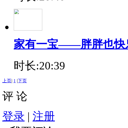
家有一宝——胖胖也快
时长:20:39
上页
|
1
|
下页
评 论
登录
|
注册