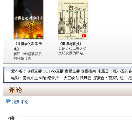
《世博会的科学传
《世博与科技》
见证近代以来人类
奇》
文明发展的驿站。
解密中华盛事背后
的科技传奇
爱布谷：
电视直播
CCTV-5直播
查看点播
收视指南
电视剧：
张小五的
电影：
爱有来生
刺陵
纪录片：
大三峡
讲武风云
探索台：
百家讲坛
二
评 论
我要评论
内容