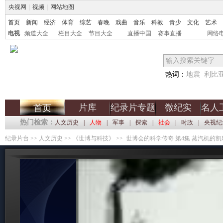
央视网
|
视频
|
网站地图
首页
新闻
经济
体育
综艺
春晚
戏曲
音乐
科教
青少
文化
艺术
电视
频道大全
栏目大全
节目大全
直播中国
赛事直播
网络
热词：
地震
利比
片库
纪录片专题
微纪实
名人
首页
热门检索：
人文历史
|
人物
|
军事
|
探索
|
社会
|
时政
|
央视纪
纪录片台
>>
人文历史
>>
《世博与科技》
>> 世博会的科学传奇 第4集 蒸汽机的凯