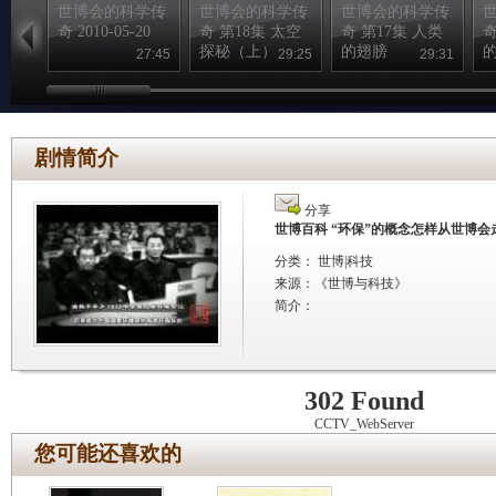
世博会的科学传
世博会的科学传
世博会的科学传
奇 2010-05-20
奇 第18集 太空
奇 第17集 人类
奇
探秘（上）
的翅膀
27:45
29:25
29:31
剧情简介
分享
世博百科 “环保”的概念怎样从世博会
分类： 世博|科技
来源：
《世博与科技》
简介：
302 Found
CCTV_WebServer
您可能还喜欢的