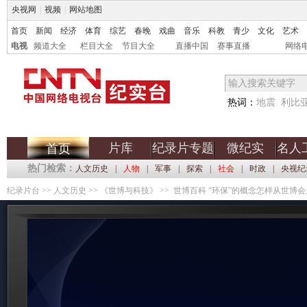
央视网
|
视频
|
网站地图
首页
新闻
经济
体育
综艺
春晚
戏曲
音乐
科教
青少
文化
艺术
电视
频道大全
栏目大全
节目大全
直播中国
赛事直播
网络
热词：
地震
利比
片库
纪录片专题
微纪实
名人
首页
热门检索：
人文历史
|
人物
|
军事
|
探索
|
社会
|
时政
|
央视纪
纪录片台
>>
人文历史
>>
《世博与科技》
>> 世博百科 “环保”的概念怎样从世博