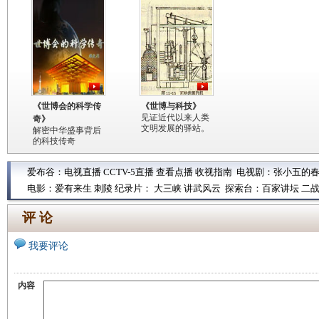
《世博会的科学传
《世博与科技》
见证近代以来人类
奇》
文明发展的驿站。
解密中华盛事背后
的科技传奇
爱布谷：
电视直播
CCTV-5直播
查看点播
收视指南
电视剧：
张小五的
电影：
爱有来生
刺陵
纪录片：
大三峡
讲武风云
探索台：
百家讲坛
二
评 论
我要评论
内容