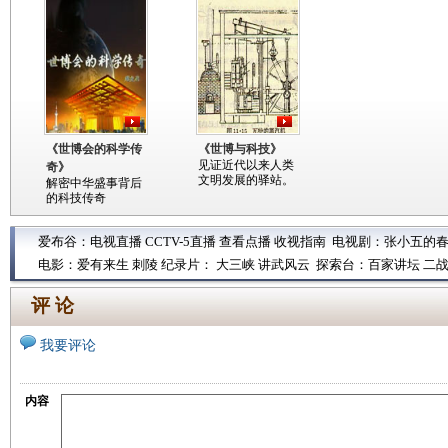
《世博会的科学传
《世博与科技》
见证近代以来人类
奇》
文明发展的驿站。
解密中华盛事背后
的科技传奇
爱布谷：
电视直播
CCTV-5直播
查看点播
收视指南
电视剧：
张小五的
电影：
爱有来生
刺陵
纪录片：
大三峡
讲武风云
探索台：
百家讲坛
二
评 论
我要评论
内容