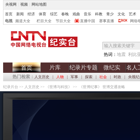
央视网
|
视频
|
网站地图
首页
新闻
经济
体育
综艺
春晚
戏曲
音乐
科教
青少
文化
艺术
电视
频道大全
栏目大全
节目大全
直播中国
赛事直播
网络
热词：
地震
利比
片库
纪录片专题
微纪实
名人
首页
热门检索：
人文历史
|
人物
|
军事
|
探索
|
社会
|
时政
|
央视纪
纪录片台
>>
人文历史
>>
《世博与科技》
>> 《世博纪事》 世博交通攻略