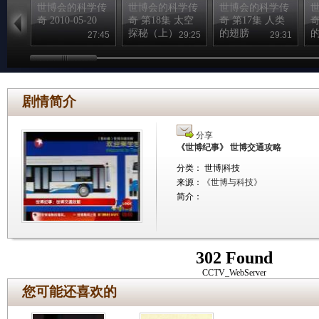
世博会的科学传
世博会的科学传
世博会的科学传
奇 2010-05-20
奇 第18集 太空
奇 第17集 人类
奇
探秘（上）
的翅膀
27:45
29:25
29:31
剧情简介
分享
《世博纪事》 世博交通攻略
分类： 世博|科技
来源：
《世博与科技》
简介：
302 Found
CCTV_WebServer
您可能还喜欢的