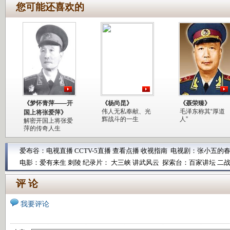
您可能还喜欢的
《梦怀青萍――开
《杨尚昆》
《聂荣臻》
伟人无私奉献、光
毛泽东称其“厚道
国上将张爱萍》
辉战斗的一生
人”
解密开国上将张爱
萍的传奇人生
爱布谷：
电视直播
CCTV-5直播
查看点播
收视指南
电视剧：
张小五的
电影：
爱有来生
刺陵
纪录片：
大三峡
讲武风云
探索台：
百家讲坛
二
评 论
我要评论