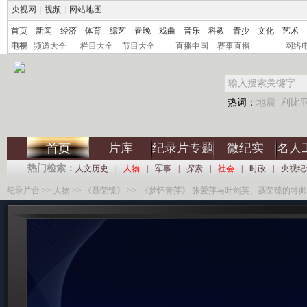
央视网
|
视频
|
网站地图
首页
新闻
经济
体育
综艺
春晚
戏曲
音乐
科教
青少
文化
艺术
电视
频道大全
栏目大全
节目大全
直播中国
赛事直播
网络
热词：
地震
利比
片库
纪录片专题
微纪实
名人
首页
热门检索：
人文历史
|
人物
|
军事
|
探索
|
社会
|
时政
|
央视纪
纪录片台
>>
人物
>>
《聂荣臻》
>> 《梦怀青萍》 张爱萍与叶剑英、聂荣臻的将