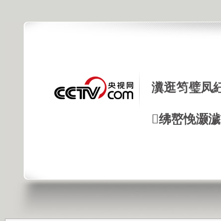
瀵逛笉璧凤
绋嶅悗灏