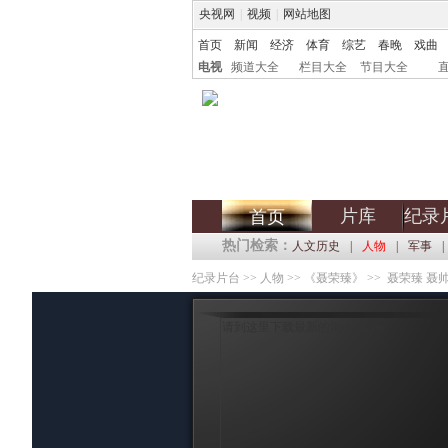
央视网
|
视频
|
网站地图
首页
新闻
经济
体育
综艺
春晚
戏曲
电视
频道大全
栏目大全
节目大全
片库
纪录
首页
热门检索：
人文历史
|
人物
|
军事
|
纪录片台
>>
人物
>>
《聂荣臻》
>> 聂荣臻 聂
请到这里下载最新的flash player