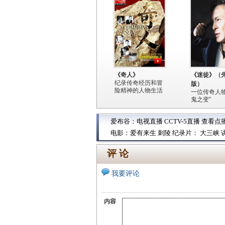
《奇人》
《迷徒》（
纪录传奇经历和冒
版）
险精神的人物生活
一位传奇人物
鬼之变”
爱布谷：
电视直播
CCTV-5直播
查看点
电影：
爱有来生
刺陵
纪录片：
大三峡
评 论
我要评论
内容