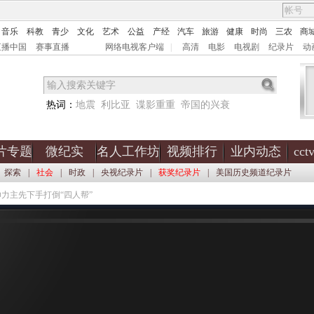
音乐
科教
青少
文化
艺术
公益
产经
汽车
旅游
健康
时尚
三农
商
直播中国
赛事直播
网络电视客户端
|
高清
电影
电视剧
纪录片
动
热词：
地震
利比亚
谍影重重
帝国的兴衰
片专题
微纪实
名人工作坊
视频排行
业内动态
cc
探索
|
社会
|
时政
|
央视纪录片
|
获奖纪录片
|
美国历史频道纪录片
帅力主先下手打倒“四人帮”