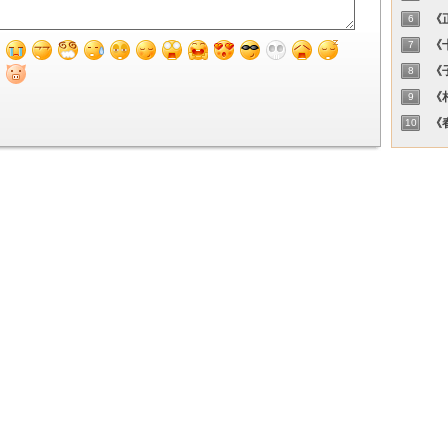
《正
6
《十
7
《子
8
《相
9
《春
10