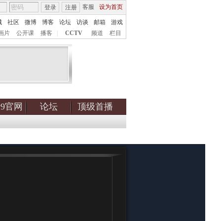
客服
设为首页
登录
注册
城
社区
微博
博客
论坛
访谈
邮箱
游戏
画片
公开课
播客
|
CCTV
频道
栏目
tv9官网
论坛
顶级首播