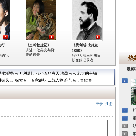
先行
《全莉救虎记》
《费利斯·比托的
讲述一段美女与野
1860》
兽的传奇
的“人
解密大清王朝末日
热
影像的记录者
最新
播
收视指南
电视剧：
张小五的春天
决战南京
老大的幸福
讲武风云
探索台：
百家讲坛
二战人物
综艺台：
青歌赛
1
登录
|
注册
《传
2
《国
3
《八
4
《陈
5