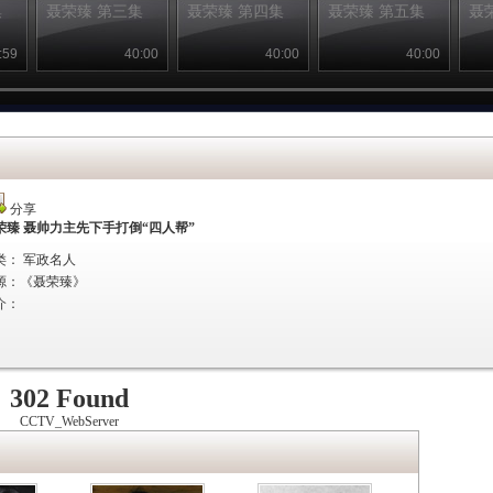
集
聂荣臻 第三集
聂荣臻 第四集
聂荣臻 第五集
聂
:59
40:00
40:00
40:00
分享
荣臻 聂帅力主先下手打倒“四人帮”
类： 军政名人
源：
《聂荣臻》
介：
302 Found
CCTV_WebServer