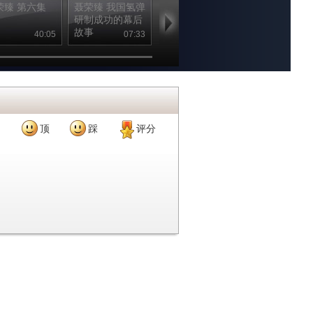
荣臻 第六集
聂荣臻 我国氢弹
聂荣臻 聂帅“心
聂荣臻 我国
研制成功的幕后
急”放卫星
枚导弹研制成
故事
40:05
07:33
01:59
02
顶
踩
评分