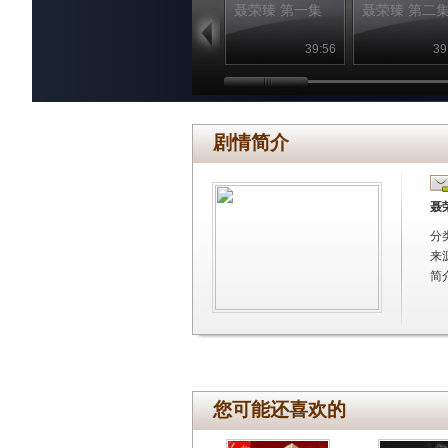
聂荣臻 第一集
聂荣臻 第二
39:56
39
剧情简介
聂
分
来
简
您可能还喜欢的