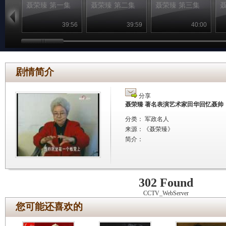
聂荣臻 第一集
聂荣臻 第二集
聂荣臻 第三集
39:56
39:59
40:00
剧情简介
分享
聂荣臻 著名表演艺术家田华回忆聂帅
分类： 军政名人
来源：
《聂荣臻》
简介：
302 Found
CCTV_WebServer
您可能还喜欢的