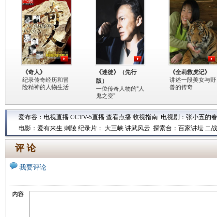
《奇人》
《迷徒》（先行
《全莉救虎记》
纪录传奇经历和冒
讲述一段美女与野
版）
险精神的人物生活
兽的传奇
一位传奇人物的“人
鬼之变”
爱布谷：
电视直播
CCTV-5直播
查看点播
收视指南
电视剧：
张小五的
电影：
爱有来生
刺陵
纪录片：
大三峡
讲武风云
探索台：
百家讲坛
二
评 论
我要评论
内容