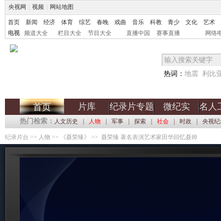
央视网
|
视频
|
网站地图
首页
新闻
经济
体育
综艺
春晚
戏曲
音乐
科教
青少
文化
艺术
电视
频道大全
栏目大全
节目大全
直播中国
赛事直播
网络
热词：
地震
利比
片库
纪录片专题
微纪实
名人
首页
热门检索：
人文历史
|
人物
|
军事
|
探索
|
社会
|
时政
|
央视纪
纪录片台
>>
人物
>>
《聂荣臻》
>> 聂荣臻 著名表演艺术家田华回忆聂帅