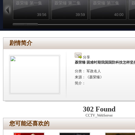
聂荣臻 第一集
聂荣臻 第二集
聂荣臻 第三集
39:56
39:59
40:00
剧情简介
分享
聂荣臻 困难时期我国国防科技怎样坚
分类： 军政名人
来源：
《聂荣臻》
简介：
302 Found
CCTV_WebServer
您可能还喜欢的