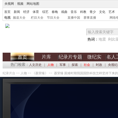
央视网
|
视频
|
网站地图
首页
新闻
经济
体育
综艺
春晚
戏曲
音乐
科教
青少
文化
艺术
电视
频道大全
栏目大全
节目大全
直播中国
赛事直播
网络
热词：
地震
利比
片库
纪录片专题
微纪实
名人
首页
热门检索：
人文历史
|
人物
|
军事
|
探索
|
社会
|
时政
|
央视纪
纪录片台
>>
人物
>>
《聂荣臻》
>> 聂荣臻 困难时期我国国防科技怎样坚持下来的