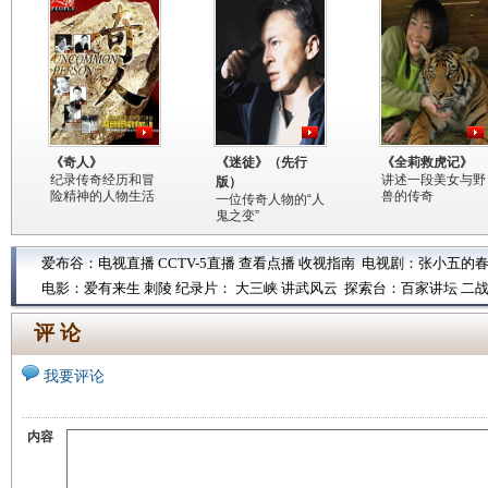
《奇人》
《迷徒》（先行
《全莉救虎记》
纪录传奇经历和冒
讲述一段美女与野
版）
险精神的人物生活
兽的传奇
一位传奇人物的“人
鬼之变”
爱布谷：
电视直播
CCTV-5直播
查看点播
收视指南
电视剧：
张小五的
电影：
爱有来生
刺陵
纪录片：
大三峡
讲武风云
探索台：
百家讲坛
二
评 论
我要评论
内容