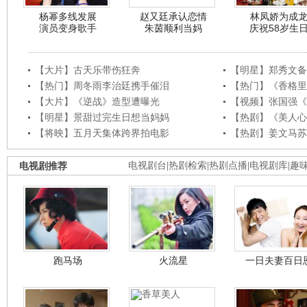
杨幂多线发展
赵又廷承认恋情
林凤娇为成
演员变身歌手
朱茵顺利当妈
庆祝58岁生
【大片】古天乐带伤狂奔
【明星】郑秀文备
【热门】周冬雨李治廷携手催泪
【热门】《香格里
【大片】《逆战》造型遭曝光
【视频】张国强《
【明星】景甜过完生日想当妈妈
【热剧】《美人心
【将映】五月天集体跨界拍电影
【热剧】姜文马苏
电视剧推荐
电视剧台
|
热剧检索
|
热剧点播
|
电视剧库
|
趣
跑马场
火流星
一日夫妻百日