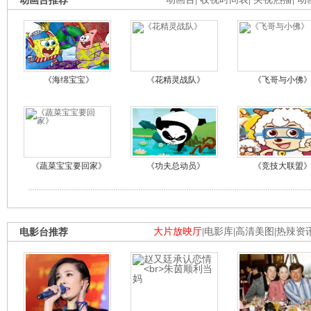
动画台推荐
《海绵宝宝》
《花精灵战队》
《飞哥与小佛
《蔬菜宝宝要回家》
《功夫总动员》
《竞技大联盟
电影台推荐
大片放映厅
|
电影库
|
高清美图
|
热辣资