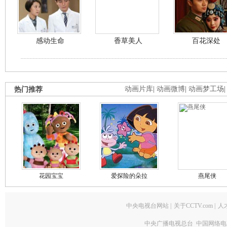
感动生命
香草美人
百花深处
热门推荐
动画片库
|
动画微博
|
动画梦工场
花园宝宝
爱探险的朵拉
燕尾侠
中央电视台网站
|
关于CCTV.com
|
人
中央广播电视总台 中国网络电