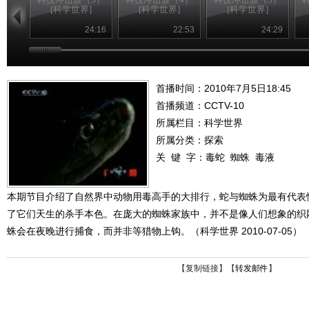
[科学世界]
[科学世界]
[科学世界]
24:16
22:53
24:29
首播时间：2010年7月5日18:45
首播频道：
CCTV-10
所属栏目：
科学世界
所属分类：探索
关 键 字：
毒蛇
蜘蛛
毒液
本期节目介绍了自然界中动物用毒高手的大排行，蛇与蜘蛛为最有代表
了它们天生的杀手本色。在庞大的蜘蛛家族中，并不是像人们想象的织
蛛会在夜晚进行捕食，而并非等猎物上钩。（科学世界 2010-07-05）
【
复制链接
】【
转发邮件
】