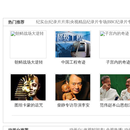
热门推荐
纪实台
|
纪录片片库
|
央视精品纪录片专场
|
BBC纪录片
朝鲜战场大逆转
中国工程奇迹
子宫内的奇
图坦卡蒙的诅咒
柴静专访导演李安
范伟赵本山恩怨
动画台
|
收视时间表
|
央视热播
|
动