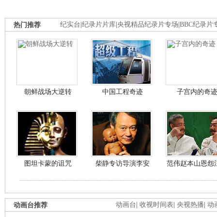
热门推荐
纪实台
|
纪录片片库
|
央视精品纪录片专场
|
BBC纪录片
朝鲜战场大逆转
中国工程奇迹
子宫内的奇
图坦卡蒙的诅咒
柴静专访导演李安
范伟赵本山恩怨
动画台推荐
动画台
|
收视时间表
|
央视热播
|
动