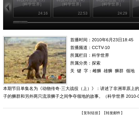
[科学世界]
[科学世界]
[科学世界]
24:16
22:53
24:29
首播时间：2010年6月23日18:45
首播频道：
CCTV-10
所属栏目：
科学世界
所属分类：探索
关 键 字：
雌狮
雄狮
狮群
领地
本期节目单集名为《动物传奇·三大战役（上）》：讲述了非洲草原上
子的狮群和另外两只流浪狮子之间争夺领地的故事。（科学世界 2010-06
【
复制链接
】【
转发邮件
】