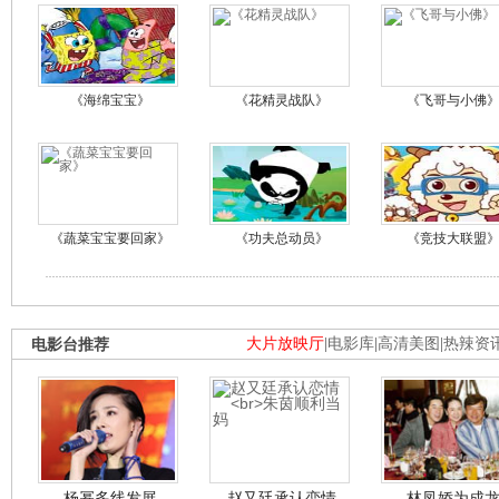
《海绵宝宝》
《花精灵战队》
《飞哥与小佛
《蔬菜宝宝要回家》
《功夫总动员》
《竞技大联盟
电影台推荐
大片放映厅
|
电影库
|
高清美图
|
热辣资
杨幂多线发展
赵又廷承认恋情
林凤娇为成