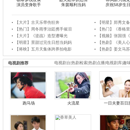
演员变身歌手
朱茵顺利当妈
庆祝58岁生
【大片】古天乐带伤狂奔
【明星】郑秀文备
【热门】周冬雨李治廷携手催泪
【热门】《香格里
【大片】《逆战》造型遭曝光
【视频】张国强《
【明星】景甜过完生日想当妈妈
【热剧】《美人心
【将映】五月天集体跨界拍电影
【热剧】姜文马苏
电视剧推荐
电视剧台
|
热剧检索
|
热剧点播
|
电视剧库
|
趣
跑马场
火流星
一日夫妻百日