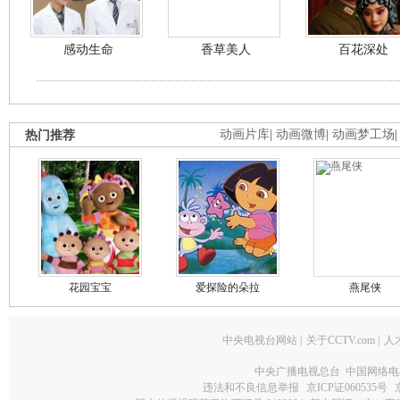
感动生命
香草美人
百花深处
热门推荐
动画片库
|
动画微博
|
动画梦工场
花园宝宝
爱探险的朵拉
燕尾侠
中央电视台网站
|
关于CCTV.com
|
人
中央广播电视总台 中国网络电
违法和不良信息举报
京ICP证060535号