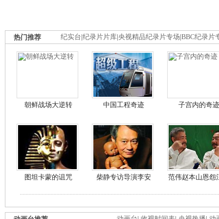
热门推荐
纪实台
|
纪录片片库
|
央视精品纪录片专场
|
BBC纪录片
朝鲜战场大逆转
中国工程奇迹
子宫内的奇
图坦卡蒙的诅咒
柴静专访导演李安
范伟赵本山恩怨
动画台
|
收视时间表
|
央视热播
|
动