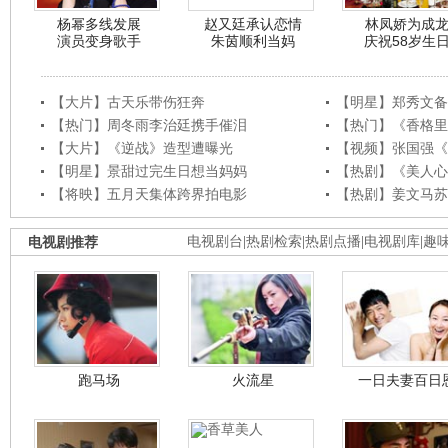
杨幂多线发展
赵又廷承认恋情
林凤娇为成
演员变身歌手
朱茵顺利当妈
庆祝58岁生
【大片】古天乐带伤狂奔
【明星】郑秀文备
【热门】周冬雨李治廷携手催泪
【热门】《香格里
【大片】《逆战》造型遭曝光
【视频】张国强《
【明星】景甜过完生日想当妈妈
【热剧】《美人心
【将映】五月天集体跨界拍电影
【热剧】姜文马苏
电视剧推荐
电视剧台
|
热剧检索
|
热剧点播
|
电视剧库
|
趣
跑马场
火流星
一日夫妻百日