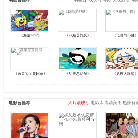
动画台推荐
《海绵宝宝》
《花精灵战队》
《飞哥与小佛
《蔬菜宝宝要回家》
《功夫总动员》
《竞技大联盟
电影台推荐
大片放映厅
|
电影库
|
高清美图
|
热辣资