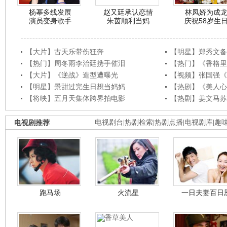
杨幂多线发展
赵又廷承认恋情
林凤娇为成
演员变身歌手
朱茵顺利当妈
庆祝58岁生
【大片】古天乐带伤狂奔
【明星】郑秀文备
【热门】周冬雨李治廷携手催泪
【热门】《香格里
【大片】《逆战》造型遭曝光
【视频】张国强《
【明星】景甜过完生日想当妈妈
【热剧】《美人心
【将映】五月天集体跨界拍电影
【热剧】姜文马苏
电视剧推荐
电视剧台
|
热剧检索
|
热剧点播
|
电视剧库
|
趣
跑马场
火流星
一日夫妻百日