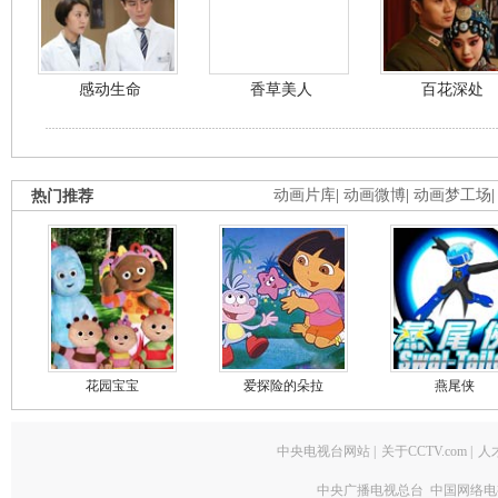
感动生命
香草美人
百花深处
热门推荐
动画片库
|
动画微博
|
动画梦工场
花园宝宝
爱探险的朵拉
燕尾侠
中央电视台网站
|
关于CCTV.com
|
人
中央广播电视总台 中国网络电