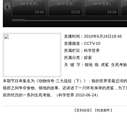
[科学世界]
[科学世界]
[科学世界]
24:16
22:53
24:29
首播时间：2010年6月24日18:45
首播频道：
CCTV-10
所属栏目：
科学世界
所属分类：探索
关 键 字：
领地
狼
虎鲨
生死考验
本期节目单集名为《动物传奇·三大战役（下）》：狼的世界里最忌讳
狼群之间争夺食物、领地的故事。还讲述了一只怀有身孕的虎鲨，为了
前所经历的一系列生死考验。（科学世界 2010-06-24）
【
复制链接
】【
转发邮件
】