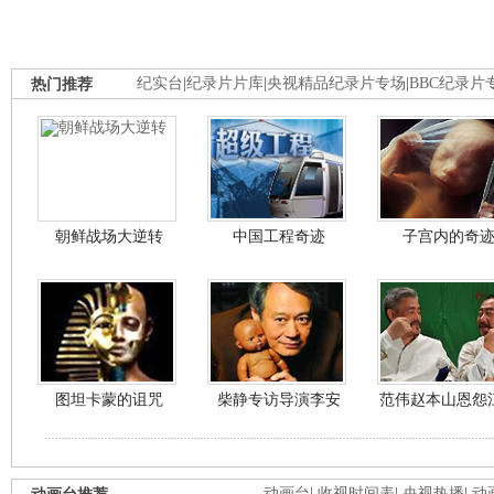
热门推荐
纪实台
|
纪录片片库
|
央视精品纪录片专场
|
BBC纪录片
朝鲜战场大逆转
中国工程奇迹
子宫内的奇
图坦卡蒙的诅咒
柴静专访导演李安
范伟赵本山恩怨
动画台
|
收视时间表
|
央视热播
|
动