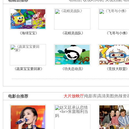
动画台推荐
《海绵宝宝》
《花精灵战队》
《飞哥与小佛
《蔬菜宝宝要回家》
《功夫总动员》
《竞技大联盟
电影台推荐
大片放映厅
|
电影库
|
高清美图
|
热辣资