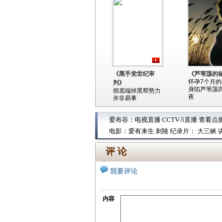
《黑手党世纪审
《芦苇荡的
怀孕7个月
判》
身陷芦苇荡
彻底端掉黑帮势力
夜
并非易事
爱布谷：
电视直播
CCTV-5直播
查看点
电影：
爱有来生
刺陵
纪录片：
大三峡
评 论
我要评论
内容