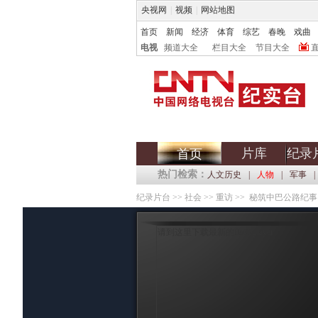
央视网
|
视频
|
网站地图
首页
新闻
经济
体育
综艺
春晚
戏曲
电视
频道大全
栏目大全
节目大全
片库
纪录
首页
热门检索：
人文历史
|
人物
|
军事
|
纪录片台
>>
社会
>>
重访
>> 秘筑中巴公路纪事
请到这里下载最新的flash player