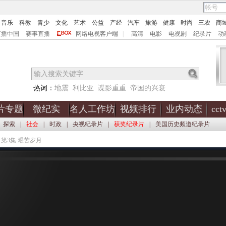
音乐
科教
青少
文化
艺术
公益
产经
汽车
旅游
健康
时尚
三农
商
直播中国
赛事直播
网络电视客户端
|
高清
电影
电视剧
纪录片
动
热词：
地震
利比亚
谍影重重
帝国的兴衰
片专题
微纪实
名人工作坊
视频排行
业内动态
cc
探索
|
社会
|
时政
|
央视纪录片
|
获奖纪录片
|
美国历史频道纪录片
 第3集 艰苦岁月