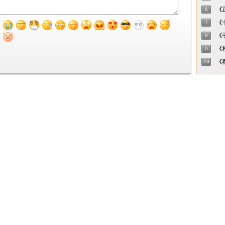
《正
6
《十
7
《子
8
《相
9
《春
10