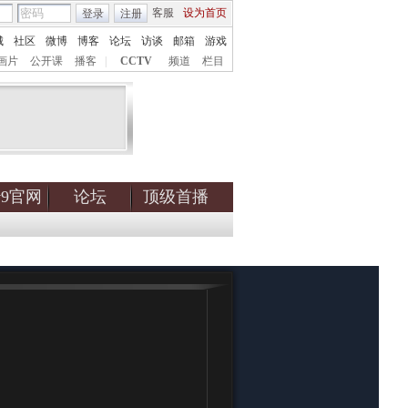
客服
设为首页
登录
注册
城
社区
微博
博客
论坛
访谈
邮箱
游戏
画片
公开课
播客
|
CCTV
频道
栏目
tv9官网
论坛
顶级首播