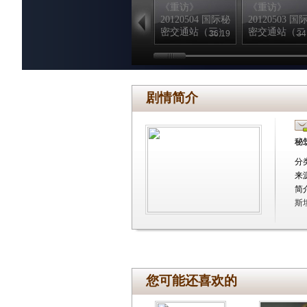
《重访》
《重访》
20120504 国际秘
20120503 国
密交通站（三）
密交通站（二
36:19
34
剧情简介
秘
分
来
简
斯
您可能还喜欢的