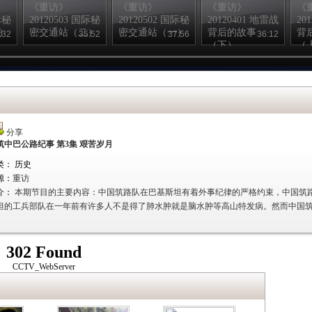
《重访》
《重访》
《重访》
《
际秘
20120503 国际秘
20120502 国际秘
20120401 地雷战
20
）
密交通站（二）
密交通站（一）
背后的故事
背
:32
35:52
37:56
36:12
（下）
（
分享
筑中巴公路纪事 第3集 艰苦岁月
类： 历史
源：
重访
介：
本期节目的主要内容：中国筑路队在巴基斯坦有着外事纪律的严格约束，中国筑
坦的工兵部队在一年前有许多人不是得了肺水肿就是脑水肿等高山特发病。然而中国
302 Found
CCTV_WebServer