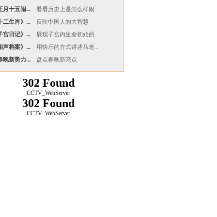
月十五闹...
看看历史上是怎么样闹...
二生肖》...
反映中国人的大智慧
宫日记》...
展现子宫内生命初始的...
声档案》...
用快乐的方式讲述马老...
晚新势力...
盘点春晚新亮点
302 Found
CCTV_WebServer
302 Found
CCTV_WebServer