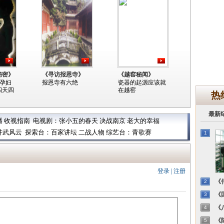
秘密》
《寻访报恩寺》
《越窑秘闻》
的孕妇
报恩寺有六绝
瓷器的起源应该就
四天四
在越窑
热
最新
播
收视指南
电视剧：
张小五的春天
决战南京
老大的幸福
讲武风云
探索台：
百家讲坛
二战人物
综艺台：
青歌赛
1
登录
|
注册
《传
2
《国
3
《八
4
《陈
5