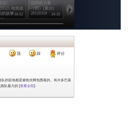
重访》
信仰的力量
信仰的力量
信仰的力量
120325 地雷战
（四）[重访]
（三）[重访]
（二）[重访]
20120318
20120311
20120304
后的故事
38:32
34:35
37:36
38
上）
顶
踩
评分
路队的驻地都是被铁丝网包围着的。有许多巴基
筑路队最大的
[
查看全部
]