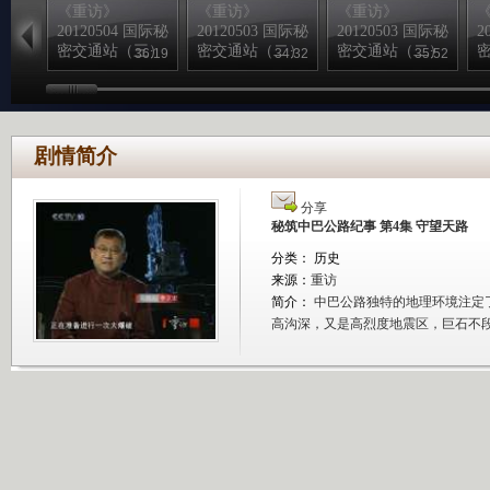
《重访》
《重访》
《重访》
20120504 国际秘
20120503 国际秘
20120503 国际秘
2
密交通站（三）
密交通站（二）
密交通站（二）
36:19
34:32
35:52
剧情简介
分享
秘筑中巴公路纪事 第4集 守望天路
分类： 历史
来源：
重访
简介：
中巴公路独特的地理环境注定了
高沟深，又是高烈度地震区，巨石不段