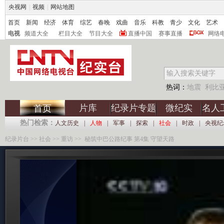
央视网
|
视频
|
网站地图
首页
新闻
经济
体育
综艺
春晚
戏曲
音乐
科教
青少
文化
艺术
电视
频道大全
栏目大全
节目大全
直播中国
赛事直播
网络
热词：
地震
利比
片库
纪录片专题
微纪实
名人
首页
热门检索：
人文历史
|
人物
|
军事
|
探索
|
社会
|
时政
|
央视纪
纪录片台
>>
社会
>>
重访
>> 秘筑中巴公路纪事 第4集 守望天路