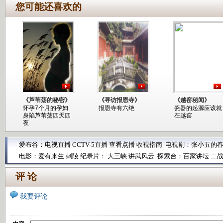
您可能还喜欢的
《芦苇荡的秘密》
《寻访报恩寺》
《越窑秘闻》
怀孕7个月的孕妇
报恩寺有六绝
瓷器的起源应该就
身陷芦苇荡四天四
在越窑
夜
爱布谷：
电视直播
CCTV-5直播
查看点播
收视指南
电视剧：
张小五的
电影：
爱有来生
刺陵
纪录片：
大三峡
讲武风云
探索台：
百家讲坛
二
评 论
我要评论