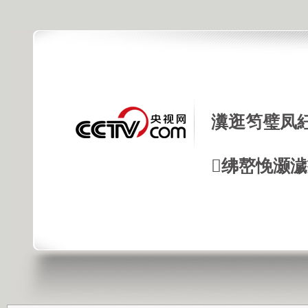
瀵逛笉璧凤
绋嶅悗灏