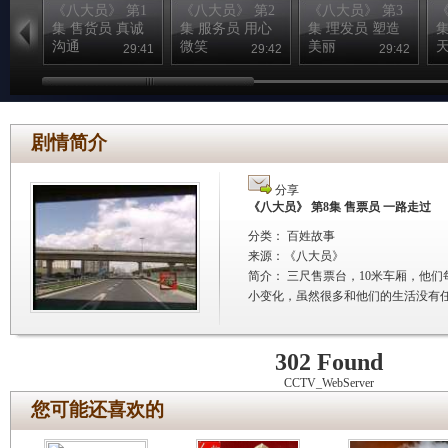
《八大员》 第1
《八大员》 第2
《八大员》 第3
《
集 售货员 真诚
集 服务员 用心
集 理发员 塑造
集
沟通
微笑
美丽
29:41
29:42
29:42
剧情简介
分享
《八大员》 第8集 售票员 一路走过
分类： 百姓故事
来源：
《八大员》
简介：
三尺售票台，10米车厢，他
小变化，虽然很多和他们的生活没有
302 Found
CCTV_WebServer
您可能还喜欢的