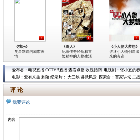
《找乐》
《奇人》
《小人物大梦想》
笑星制造的城市表
纪录传奇经历和冒
讲述小人物创造出
情
险精神的人物生活
来的奇迹
爱布谷：
电视直播
CCTV-5直播
查看点播
收视指南
电视剧：
张小五的
电影：
爱有来生
刺陵
纪录片：
大三峡
讲武风云
探索台：
百家讲坛
二
评 论
我要评论
内容