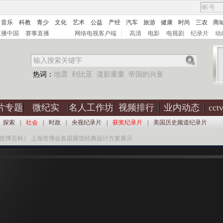
音乐
科教
青少
文化
艺术
公益
产经
汽车
旅游
健康
时尚
三农
商
直播中国
赛事直播
网络电视客户端
|
高清
电影
电视剧
纪录片
动
热词：
地震
利比亚
谍影重重
帝国的兴衰
片专题
微纪实
名人工作坊
视频排行
业内动态
cc
探索
|
社会
|
时政
|
央视纪录片
|
获奖纪录片
|
美国历史频道纪录片
《世博百科》 上海世博会各国展馆经典设计方案展示