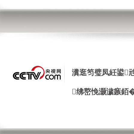
瀵逛笉璧凤紝鍙
绋嶅悗灏濊瘯銆