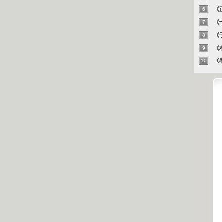
《正
6
《十
7
《子
8
《相
9
《春
10