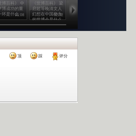
世博百科》 中
《世博百科》 梁
《世博百科》 上
《世博百科》
申博成功的重
启超等晚清文人
海世博会的主题
1985年中国
一环是什么
幻想在中国举办
是怎样确认的
始了在上海举
01:08
02:32
12:11
01
的世博会是什么
世博会的可行
样的
研究
顶
踩
评分