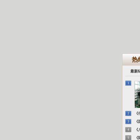
热
最新
1
《传
2
《国
3
《八
4
《陈
5