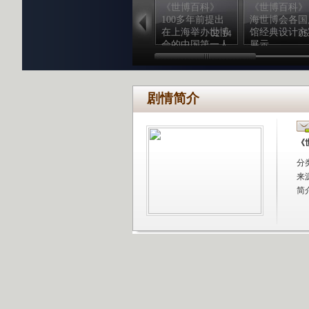
《世博百科》
《世博百科》
100多年前提出
海世博会各国
在上海举办世博
馆经典设计方
02:14
05
会的中国第一人
展示
郑观应
剧情简介
《
分
来
简