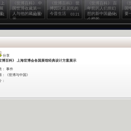
 上
《世博百科》 中
《世博百科》 世
《世博百科》 百
《
展
国世博收藏第一
博园区原居民的
年前的人们所幻
国
案
人与他的藏品展
今昔生活
想的新中国是什
要
:51
02:17
03:21
03:45
示
么样的
分享
世博百科》 上海世博会各国展馆经典设计方案展示
类： 事件
源：
《世博与中国》
介：