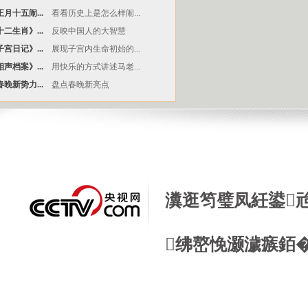
月十五闹...
看看历史上是怎么样闹...
二生肖》...
反映中国人的大智慧
宫日记》...
展现子宫内生命初始的...
声档案》...
用快乐的方式讲述马老...
晚新势力...
盘点春晚新亮点
瀵逛笉璧凤紝鍙
绋嶅悗灏濊瘯銆