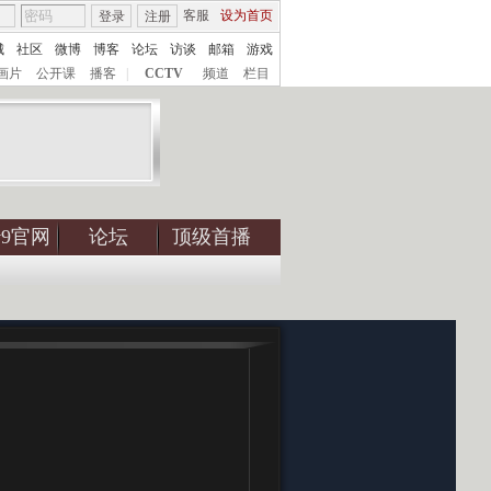
客服
设为首页
登录
注册
城
社区
微博
博客
论坛
访谈
邮箱
游戏
画片
公开课
播客
|
CCTV
频道
栏目
tv9官网
论坛
顶级首播