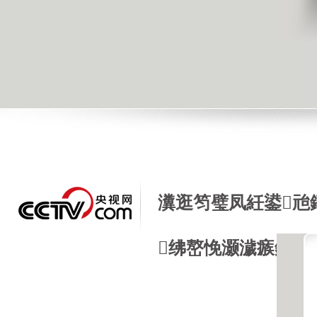
瀵逛笉璧凤紝鍙兘
绋嶅悗灏濊瘯銆�