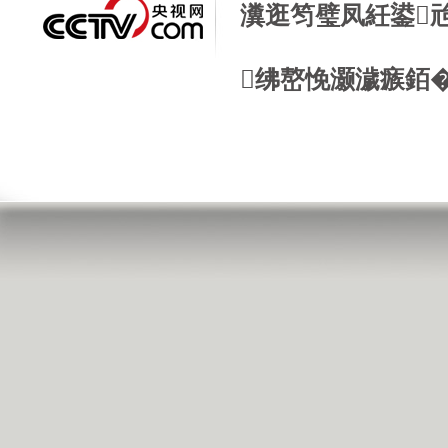
瀵逛笉璧凤紝鍙
绋嶅悗灏濊瘯銆