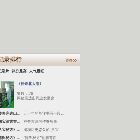
纪录排行
更多
纪录片
评分最高
人气最旺
《神奇北大荒》
集数：1集
揭秘完达山乳业发展史
奇完达山...
五十年的坚守书写一段...
宝酒古窖...
神奇古酒的传奇故事
宝秘方》...
揭秘历史悠久的“八宝...
氏秘方》...
“陈氏秘方”创新背后...