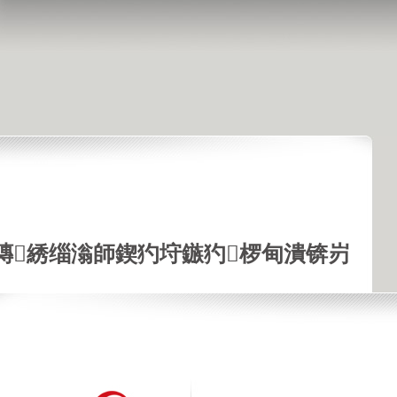
鏄綉缁滃師鍥犳垨鏃犳椤甸潰锛岃