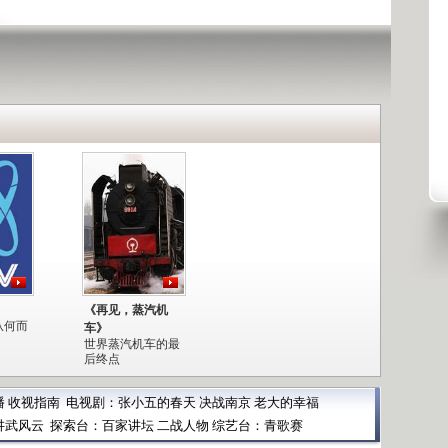
《再见，蒸汽机
从何而
车》
世界蒸汽机车的最
后终点
播
收视指南
电视剧：
张小五的春天
决战南京
老大的幸福
讲武风云
探索台：
百家讲坛
二战人物
综艺台：
青歌赛