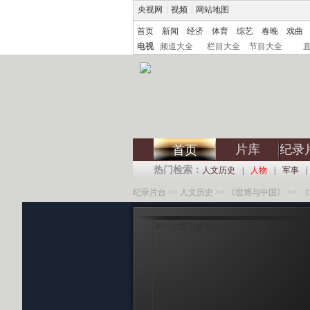
央视网
|
视频
|
网站地图
首页
新闻
经济
体育
综艺
春晚
戏曲
电视
频道大全
栏目大全
节目大全
片库
纪录
首页
热门检索：
人文历史
|
人物
|
军事
|
纪录片台
>>
人文历史
>>
《世博与中国》
>> 
请到这里下载最新的flash player