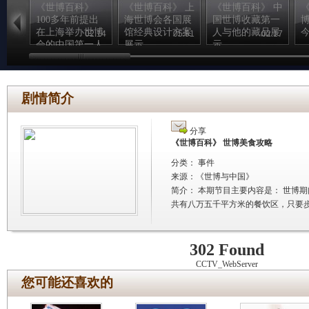
《世博百科》
《世博百科》 上
《世博百科》 中
100多年前提出
海世博会各国展
国世博收藏第一
在上海举办世博
馆经典设计方案
人与他的藏品展
02:14
05:51
02:17
会的中国第一人
展示
示
郑观应
剧情简介
分享
《世博百科》 世博美食攻略
分类： 事件
来源：
《世博与中国》
简介：
本期节目主要内容是： 世博
共有八万五千平方米的餐饮区，只要
302 Found
CCTV_WebServer
您可能还喜欢的