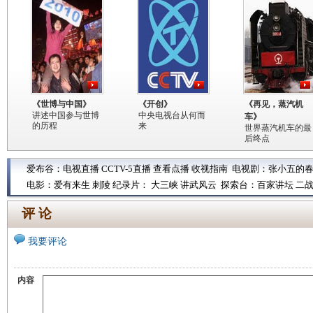
《世博与中国》
《开创》
《再见，蒸汽机
讲述中国参与世博
中央电视台从何而
车》
的历程
来
世界蒸汽机车的最
后终点
爱布谷：
电视直播
CCTV-5直播
查看点播
收视指南
电视剧：
张小五的
电影：
爱有来生
刺陵
纪录片：
大三峡
讲武风云
探索台：
百家讲坛
二
评 论
我要评论
内容