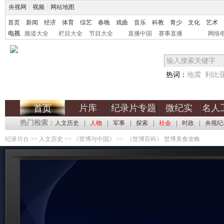
央视网
|
视频
|
网站地图
首页
新闻
经济
体育
综艺
春晚
戏曲
音乐
科教
青少
文化
艺术
电视
频道大全
栏目大全
节目大全
直播中国
赛事直播
网络
热词：
地震
利比
片库
纪录片专题
微纪实
名人
首页
热门检索：
人文历史
|
人物
|
军事
|
探索
|
社会
|
时政
|
央视纪
纪录片台
>>
人文历史
>>
《世博与中国》
>> 《世博百科》 世博美食攻略