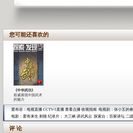
您可能还喜欢的
《中华武功》
权威展现中国武术
的魅力
爱布谷：
电视直播
CCTV-5直播
查看点播
收视指南
电视剧：
张小五的
电影：
爱有来生
刺陵
纪录片：
大三峡
讲武风云
探索台：
百家讲坛
二
评 论