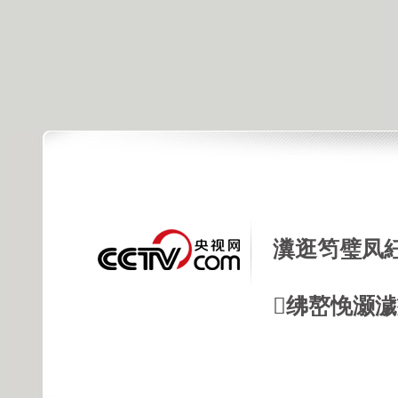
瀵逛笉璧凤
绋嶅悗灏