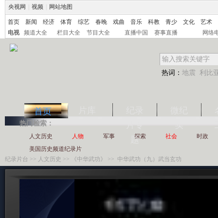
央视网
|
视频
|
网站地图
首页
新闻
经济
体育
综艺
春晚
戏曲
音乐
科教
青少
文化
艺术
电视
频道大全
栏目大全
节目大全
直播中国
赛事直播
网络
热词：
地震
利比
片库
纪录
微纪
首页
热门检索：
片专
实
人文历史
人物
军事
探索
社会
时政
题
美国历史频道纪录片
纪录片台
>>
人文历史
>>
《中华武功》
>> 中华武功（九）武当玄功