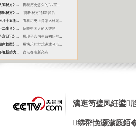
宝秘方》...
揭秘历史悠久的“八宝...
氏秘方》...
“陈氏秘方”创新背后...
月十五闹...
看看历史上是怎么样闹...
二生肖》...
反映中国人的大智慧
宫日记》...
展现子宫内生命初始的...
声档案》...
用快乐的方式讲述马老...
晚新势力...
盘点春晚新亮点
瀵逛笉璧凤紝鍙
绋嶅悗灏濊瘯銆