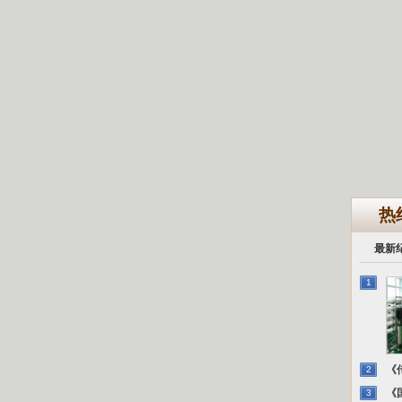
热
最新
1
《传
2
《国
3