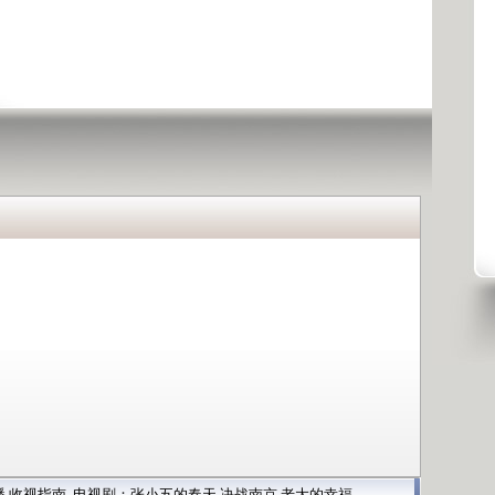
播
收视指南
电视剧：
张小五的春天
决战南京
老大的幸福