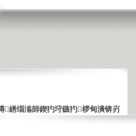
鏄綉缁滃師鍥犳垨鏃犳椤甸潰锛岃