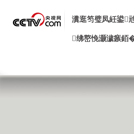
瀵逛笉璧凤紝鍙
绋嶅悗灏濊瘯銆