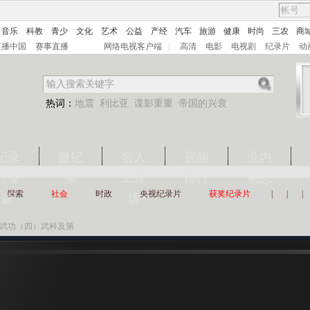
音乐
科教
青少
文化
艺术
公益
产经
汽车
旅游
健康
时尚
三农
商
直播中国
赛事直播
网络电视客户端
|
高清
电影
电视剧
纪录片
动
热词：
地震
利比亚
谍影重重
帝国的兴衰
纪录
微纪
名人
视频
业内
片专
实
工作
排行
动态
探索
社会
时政
央视纪录片
获奖纪录片
|
|
|
题
坊
华武功（四）武科及第