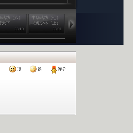
华武功（六）
中华武功（七）
中华武功（八）
中华武功（九
行天下
龙虎少林（上）
龙虎少林（下）
武当玄功
38:10
38:01
34:56
38
顶
踩
评分