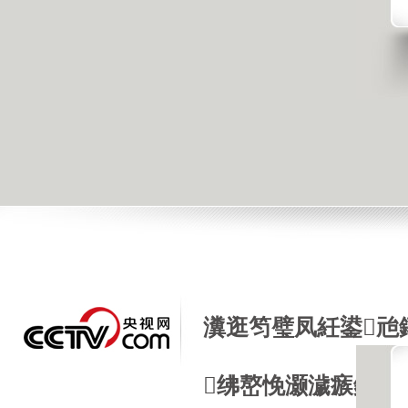
瀵逛笉璧凤紝鍙兘
绋嶅悗灏濊瘯銆�