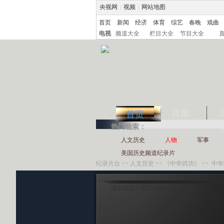
央视网
|
视频
|
网站地图
首页
新闻
经济
体育
综艺
春晚
戏曲
电视
频道大全
栏目大全
节目大全
片库
首页
热门检索：
人文历史
人物
军事
美国历史频道纪录片
纪录片台
>>
人文历史
>>
《中华武功》
>> 中
请到这里下载最新的flash player