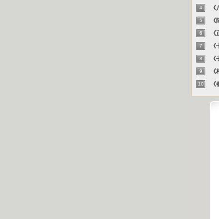
《八
4
《陈
5
《正
6
《十
7
《子
8
《相
9
《春
10