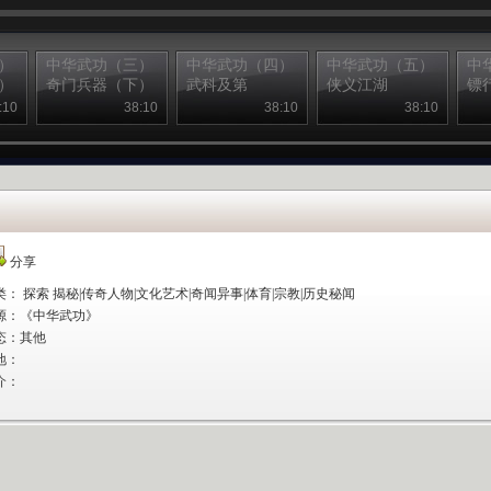
）
中华武功（三）
中华武功（四）
中华武功（五）
中
）
奇门兵器（下）
武科及第
侠义江湖
镖
:10
38:10
38:10
38:10
分享
类： 探索 揭秘|传奇人物|文化艺术|奇闻异事|体育|宗教|历史秘闻
源：
《中华武功》
态：其他
地：
介：