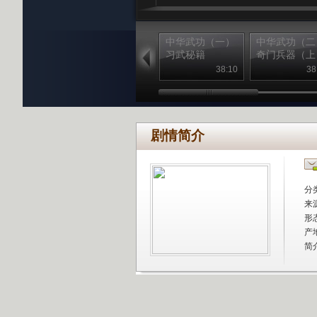
中华武功（一）
中华武功（二
习武秘籍
奇门兵器（上
38:10
38
剧情简介
分
来
形
产
简