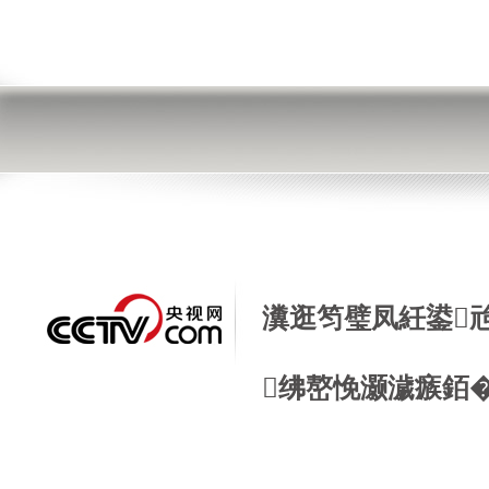
瀵逛笉璧凤紝鍙
绋嶅悗灏濊瘯銆