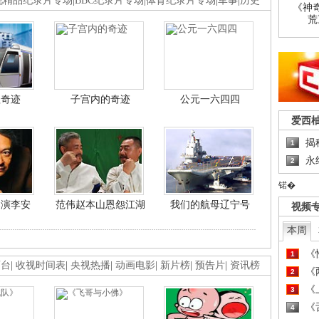
视精品纪录片专场
|
BBC纪录片专场
|
体育纪录片专场
|
军事
|
历史
《神
荒
程奇迹
子宫内的奇迹
公元一六四四
爱西
揭
1
永
2
锘�
导演李安
范伟赵本山恩怨江湖
我们的航母辽宁号
视频
本周
《
1
画台
|
收视时间表
|
央视热播
|
动画电影
|
新片榜
|
预告片
|
资讯榜
《
2
《
3
《
4