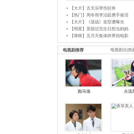
【大片】古天乐带伤狂奔
【热门】周冬雨李治廷携手催泪
【大片】《逆战》造型遭曝光
【明星】景甜过完生日想当妈妈
【将映】五月天集体跨界拍电影
电视剧推荐
电视剧台
|
热
跑马场
火流