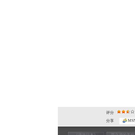
评分
MS
分享
《漫游日本》
芦之湖的美丽