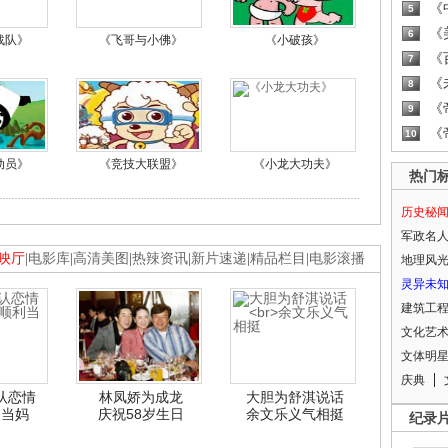
《
5
《
6
战队》
《飞哥与小佛》
《小破孩》
《
7
《
8
《
9
《
10
动员》
《竞技大联盟》
《小龙大功夫》
热门
历史秘
军政名
映厅
|
电影库
|
高清美图
|
热辣资讯
|
新片速递
|
精品栏目
|
电影滚播
地理风
灵异未
建筑工
文化艺
文体明
庆典
认恋情
林凤娇为成龙
大胆为舒淇说话
利当妈
庆祝58岁生日
余文乐义气相挺
纪录