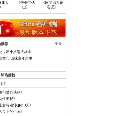
奇北大
《传奇完达
《国宝酒古窖
》
山》
窖泥》
柚推荐
更多
秘世界小姐选拔标准
结童心 回味童年趣事
专辑热播榜
本月
性与爱的抉择》
两性奥秘》
上甘岭-最长的43天》
舌尖上的中国》