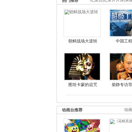
热门推荐
纪实台
|
纪录片片库
|
央
朝鲜战场大逆转
中国工
图坦卡蒙的诅咒
柴静专访
动画台推荐
动