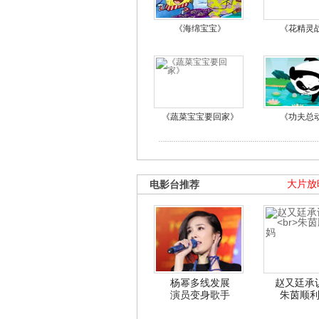
《海绵宝宝》
《花精灵
《蔬菜宝宝要回家》
《功夫总
电影台推荐
大片放
杨幂多线发展
赵又廷承
演员变身歌手
朱茵顺