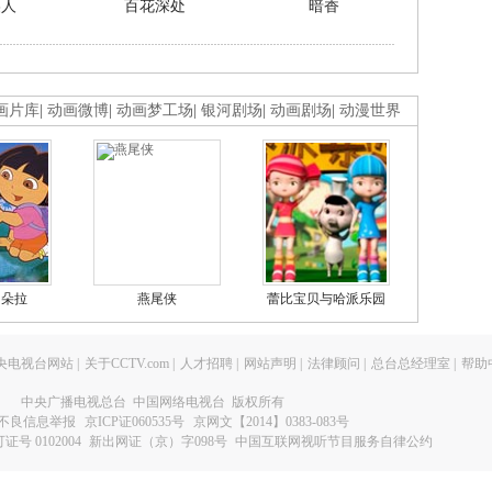
美人
百花深处
暗香
画片库
|
动画微博
|
动画梦工场
|
银河剧场
|
动画剧场
|
动漫世界
的朵拉
燕尾侠
蕾比宝贝与哈派乐园
央电视台网站
|
关于CCTV.com
|
人才招聘
|
网站声明
|
法律顾问
|
总台总经理室
|
帮助
中央广播电视总台 中国网络电视台 版权所有
不良信息举报
京ICP证060535号
京网文【2014】0383-083号
 0102004
新出网证（京）字098号
中国互联网视听节目服务自律公约