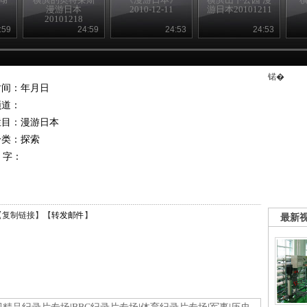
漫游日本
2010-12-11
游日本20101211
20101218
:59
24:59
24:53
24:53
锘�
时间：年月日
频道：
栏目：
漫游日本
分类：探索
 字：
【
复制链接
】【
转发邮件
】
最新