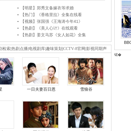
【明星】郑秀文备嫁衣等求婚
【热门】《香格里拉》全集在线看
【视频】张国强《王海涛今年41》
【热剧】《美人心计》在线观看
【热剧】姜文马苏《女人如花》全集
B
剧检索
|
热剧点播
|
电视剧库
|
趣味策划
|
CCTV-8官网
|
影视同期声
锘�
星
一日夫妻百日恩
雪狼谷