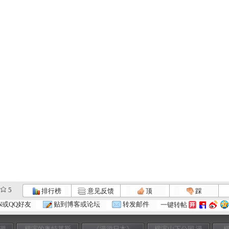
5
排行榜
意见反馈
顶
踩
N或QQ好友
贴到博客或论坛
转发邮件
一键转帖
湖
横滨的奥特莱斯
《漫游日本》
横滨山下公园 漫