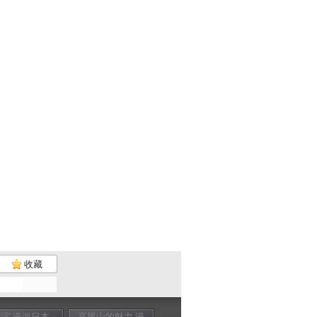
收藏
横滨 漫游日本
高尾山的魅力 漫
时尚之都东京 漫
涩谷109辣妹