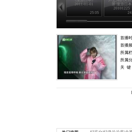
2011-01-01
景 漫游日本
20101225
25:05
24
首播
首播
所属
所属
关 键