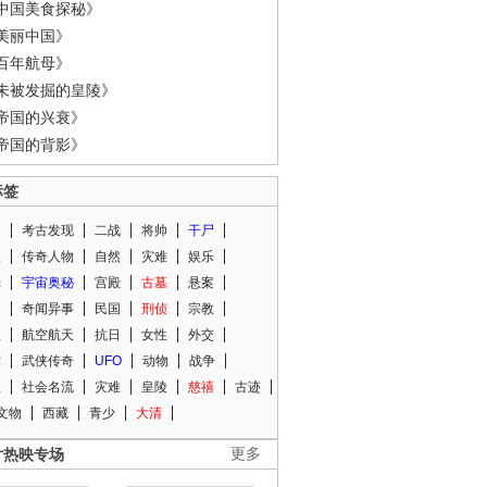
中国美食探秘》
美丽中国》
百年航母》
未被发掘的皇陵》
帝国的兴衰》
帝国的背影》
标签
闻
考古发现
二战
将帅
干尸
人
传奇人物
自然
灾难
娱乐
光
宇宙奥秘
宫殿
古墓
悬案
知
奇闻异事
民国
刑侦
宗教
程
航空航天
抗日
女性
外交
术
武侠传奇
UFO
动物
战争
星
社会名流
灾难
皇陵
慈禧
古迹
文物
西藏
青少
大清
片热映专场
更多