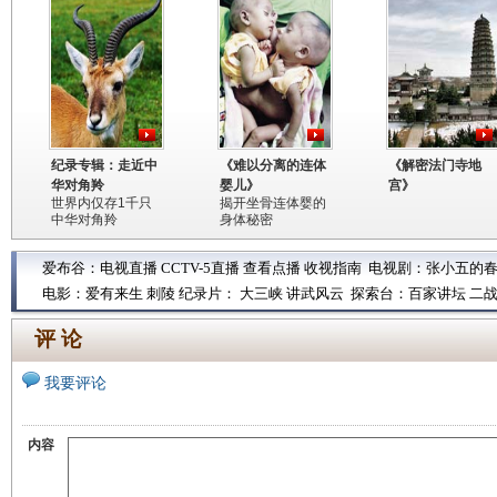
纪录专辑：走近中
《难以分离的连体
《解密法门寺地
华对角羚
婴儿》
宫》
世界内仅存1千只
揭开坐骨连体婴的
中华对角羚
身体秘密
爱布谷：
电视直播
CCTV-5直播
查看点播
收视指南
电视剧：
张小五的
电影：
爱有来生
刺陵
纪录片：
大三峡
讲武风云
探索台：
百家讲坛
二
评 论
我要评论
内容