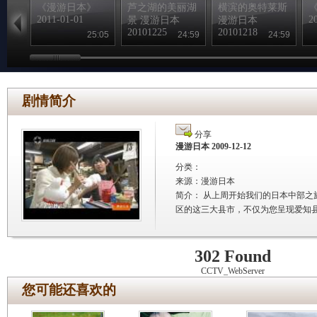
《漫游日本》
芦之湖的美丽湖
横滨的奥特莱斯
2011-01-01
2
景 漫游日本
漫游日本
20101225
20101218
25:05
24:59
24:59
剧情简介
分享
漫游日本 2009-12-12
分类：
来源：
漫游日本
简介：
从上周开始我们的日本中部之
区的这三大县市，不仅为您呈现爱知
302 Found
CCTV_WebServer
您可能还喜欢的