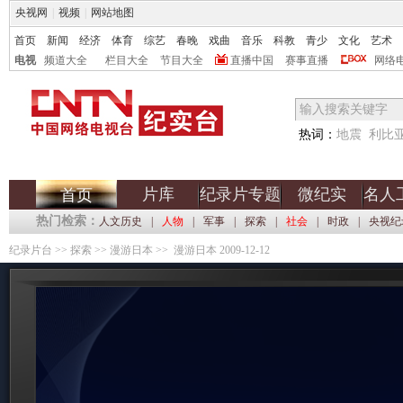
央视网
|
视频
|
网站地图
首页
新闻
经济
体育
综艺
春晚
戏曲
音乐
科教
青少
文化
艺术
电视
频道大全
栏目大全
节目大全
直播中国
赛事直播
网络
热词：
地震
利比
片库
纪录片专题
微纪实
名人
首页
热门检索：
人文历史
|
人物
|
军事
|
探索
|
社会
|
时政
|
央视纪
纪录片台
>>
探索
>>
漫游日本
>> 漫游日本 2009-12-12