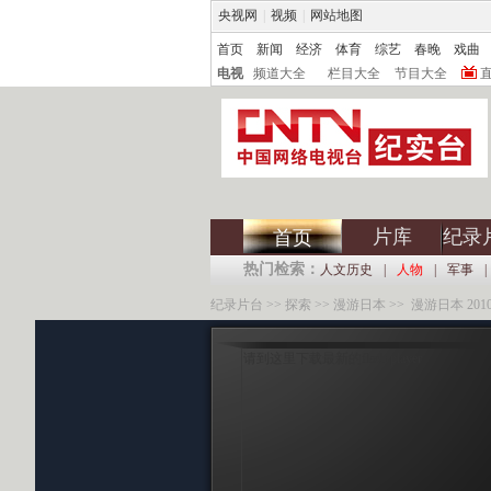
央视网
|
视频
|
网站地图
首页
新闻
经济
体育
综艺
春晚
戏曲
电视
频道大全
栏目大全
节目大全
片库
纪录
首页
热门检索：
人文历史
|
人物
|
军事
|
纪录片台
>>
探索
>>
漫游日本
>> 漫游日本 2010-
请到这里下载最新的flash player