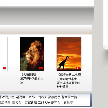
》
《大猫日记》
《感悟自然 从七彩
？
沼泽狮群的真实生
云南到野性非洲》
活
写意非洲草原上的
种种美景
播
收视指南
电视剧：
张小五的春天
决战南京
老大的幸福
讲武风云
探索台：
百家讲坛
二战人物
综艺台：
青歌赛