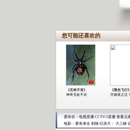
您可能还喜欢的
《无奇不有》
《黑色飞行
神奇无处不在
空难谁之过
爱布谷：
电视直播
CCTV-5直播
查看点
电影：
爱有来生
刺陵
纪录片：
大三峡