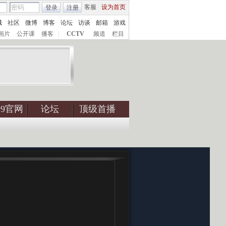
客服
设为首页
登录
注册
城
社区
微博
博客
论坛
访谈
邮箱
游戏
画片
公开课
播客
|
CCTV
频道
栏目
tv9官网
论坛
顶级首播