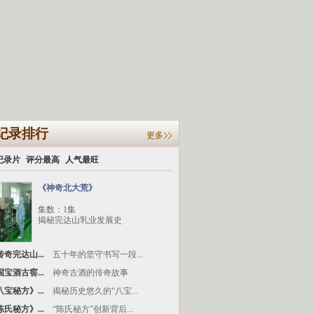
纪录排行
更多
纪录片
评分最高
人气最旺
《神奇北大荒》
集数：1集
揭秘完达山乳业发展史
奇完达山...
五十年的坚守书写一段...
宝酒古窖...
神奇古酒的传奇故事
宝秘方》...
揭秘历史悠久的“八宝...
氏秘方》...
“陈氏秘方”创新背后...