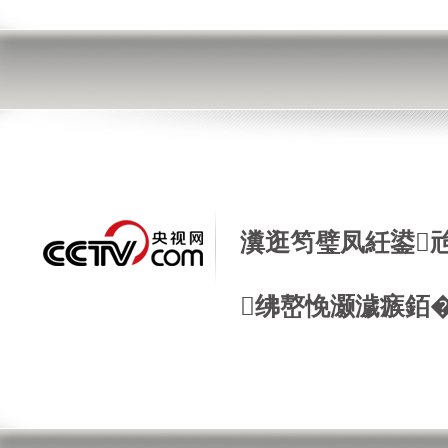
瀵逛笉璧凤紝鍙
绋嶅悗灏濊瘯銆