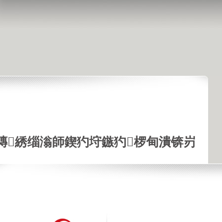
鏄綉缁滃師鍥犳垨鏃犳椤甸潰锛岃