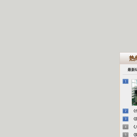
热
最新
1
《传
2
《国
3
《八
4
《陈
5