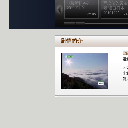
《漫游日本》
芦之湖的美丽
2011-01-01
景 漫游日本
20101225
25:05
24
剧情简介
漫游
分
来
简