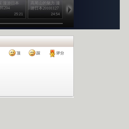
滨 漫游日本
高尾山的魅力 漫
时尚之都东京 漫
涩谷109辣妹
01204
游日本20101127
游日本20101120
厦 漫游日本
20101113
25:21
24:54
25:04
24
顶
踩
评分