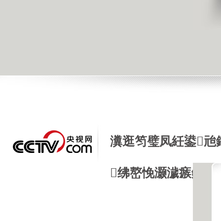
瀵逛笉璧凤紝鍙兘
绋嶅悗灏濊瘯銆�