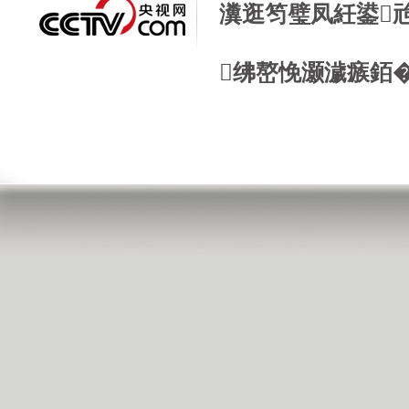
瀵逛笉璧凤紝鍙
绋嶅悗灏濊瘯銆