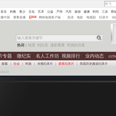
音乐
科教
青少
文化
艺术
公益
产经
汽车
旅游
健康
时尚
三农
商
直播中国
赛事直播
网络电视客户端
|
高清
电影
电视剧
纪录片
动
热词：
地震
利比亚
谍影重重
帝国的兴衰
片专题
微纪实
名人工作坊
视频排行
业内动态
cc
探索
|
社会
|
时政
|
央视纪录片
|
获奖纪录片
|
美国历史频道纪录片
04-03