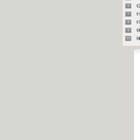
《正
6
《十
7
《子
8
《相
9
《春
10