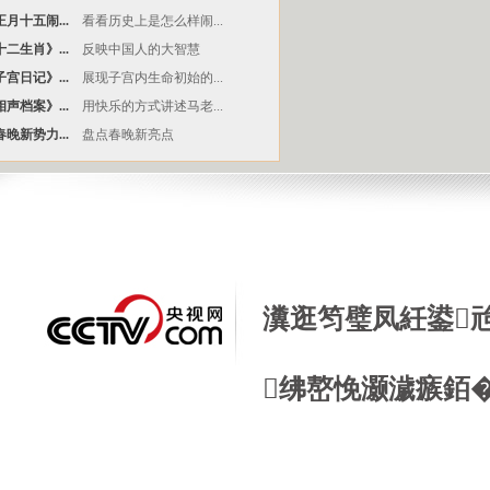
月十五闹...
看看历史上是怎么样闹...
二生肖》...
反映中国人的大智慧
宫日记》...
展现子宫内生命初始的...
声档案》...
用快乐的方式讲述马老...
晚新势力...
盘点春晚新亮点
瀵逛笉璧凤紝鍙
绋嶅悗灏濊瘯銆