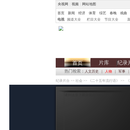
央视网
|
视频
|
网站地图
首页
新闻
经济
体育
综艺
春晚
戏曲
电视
频道大全
栏目大全
节目大全
片库
纪录
首页
热门检索：
人文历史
|
人物
|
军事
|
纪录片台
>>
社会
>>
《二十五年流行语》
>> 
请到这里下载最新的flash player