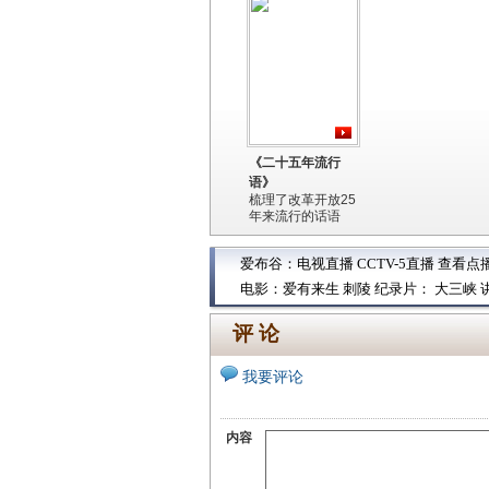
《二十五年流行
语》
梳理了改革开放25
年来流行的话语
爱布谷：
电视直播
CCTV-5直播
查看点
电影：
爱有来生
刺陵
纪录片：
大三峡
评 论
我要评论
内容