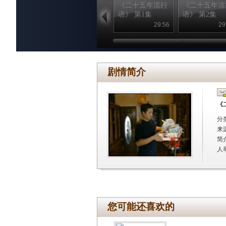
《二十五年流行
《二十五年流
语》 第1集
语》 第2集
29:56
29
剧情简介
《
分
来
简
人
您可能还喜欢的