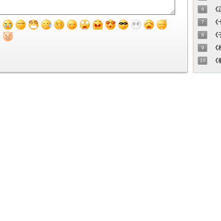
《正
6
《十
7
《子
8
《相
9
《春
10