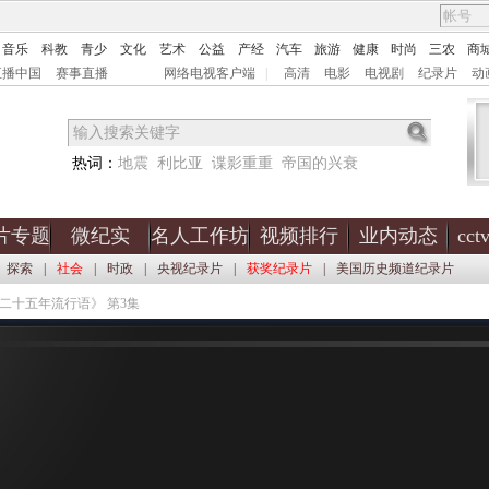
音乐
科教
青少
文化
艺术
公益
产经
汽车
旅游
健康
时尚
三农
商
直播中国
赛事直播
网络电视客户端
|
高清
电影
电视剧
纪录片
动
热词：
地震
利比亚
谍影重重
帝国的兴衰
片专题
微纪实
名人工作坊
视频排行
业内动态
cc
探索
|
社会
|
时政
|
央视纪录片
|
获奖纪录片
|
美国历史频道纪录片
《二十五年流行语》 第3集