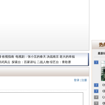
热
最新
播
收视指南
电视剧：
张小五的春天
决战南京
老大的幸福
讲武风云
探索台：
百家讲坛
二战人物
综艺台：
青歌赛
1
登录
|
注册
《传
2
《国
3
《八
4
《陈
5