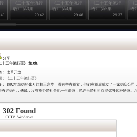
行
《二十五年流行
《二十五年流行
《二十五年流行
《
语》 第3集
语》 第4集
语》 第5集
语
:41
29:42
29:46
29:37
分享
二十五年流行语》 第3集
类： 改革开放
源：
《二十五年流行语》
介：
1992年结婚的张万红和王东华，没有举办婚宴，他们在婚后成立了一家婚庆公
举办过婚礼，他说，没有举办婚礼是他一生遗憾，也许当婚礼司仪能弥补这种缺憾。
302 Found
CCTV_WebServer