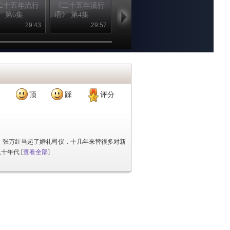
二十五年流行
《二十五年流行
《二十五年流行
《二十五年流
》 第6集
语》 第4集
语》 第5集
语》 第2集
29:43
29:57
29:58
29
顶
踩
评分
司，张万红当起了婚礼司仪，十几年来替很多对新
八十年代
[
查看全部
]