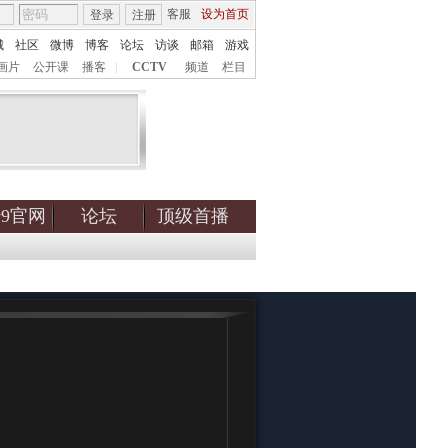
客服
设为首页
登录
注册
城
社区
微博
博客
论坛
访谈
邮箱
游戏
画片
公开课
播客
|
CCTV
频道
栏目
tv9官网
论坛
顶级首播