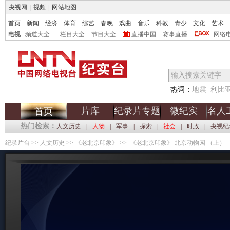
央视网
|
视频
|
网站地图
首页
新闻
经济
体育
综艺
春晚
戏曲
音乐
科教
青少
文化
艺术
电视
频道大全
栏目大全
节目大全
直播中国
赛事直播
网络
热词：
地震
利比
片库
纪录片专题
微纪实
名人
首页
热门检索：
人文历史
|
人物
|
军事
|
探索
|
社会
|
时政
|
央视纪
纪录片台
>>
人文历史
>>
《老北京印象》
>> 《老北京印象》 北京动物园 （上）