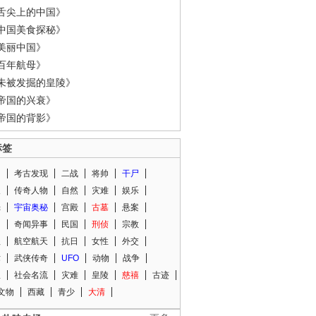
舌尖上的中国》
中国美食探秘》
美丽中国》
百年航母》
未被发掘的皇陵》
帝国的兴衰》
帝国的背影》
标签
闻
考古发现
二战
将帅
干尸
人
传奇人物
自然
灾难
娱乐
光
宇宙奥秘
宫殿
古墓
悬案
知
奇闻异事
民国
刑侦
宗教
程
航空航天
抗日
女性
外交
术
武侠传奇
UFO
动物
战争
星
社会名流
灾难
皇陵
慈禧
古迹
文物
西藏
青少
大清