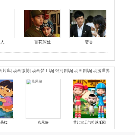
美人
百花深处
暗香
画片库
|
动画微博
|
动画梦工场
|
银河剧场
|
动画剧场
|
动漫世界
的朵拉
燕尾侠
蕾比宝贝与哈派乐园