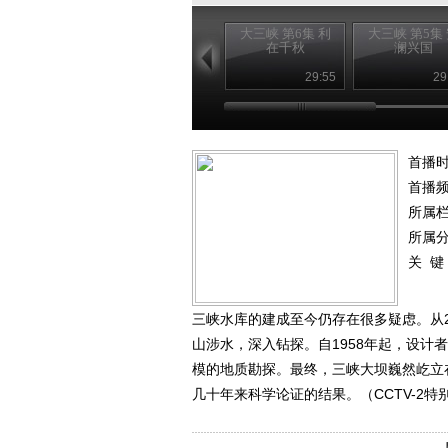
大三峡 第6集 利
大三峡 第5集
在千秋
澜兴国
29:55
29
首播时
首播
所属
所属
关 键
三峡水库的建成至今仍存在很多疑虑。从2
山涉水，深入钻探。自1958年起，设
模的地质勘探。最终，三峡大坝巍然屹立
几十年来科学论证的结果。（CCTV-2特别节目