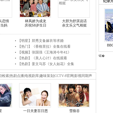
纪录
认恋情
林凤娇为成龙
大胆为舒淇说话
利当妈
庆祝58岁生日
余文乐义气相挺
【明星】郑秀文备嫁衣等求婚
B
【热门】《香格里拉》全集在线看
【视频】张国强《王海涛今年41》
锘�
【热剧】《美人心计》在线观看
【热剧】姜文马苏《女人如花》全集
剧检索
|
热剧点播
|
电视剧库
|
趣味策划
|
CCTV-8官网
|
影视同期声
星
一日夫妻百日恩
雪狼谷