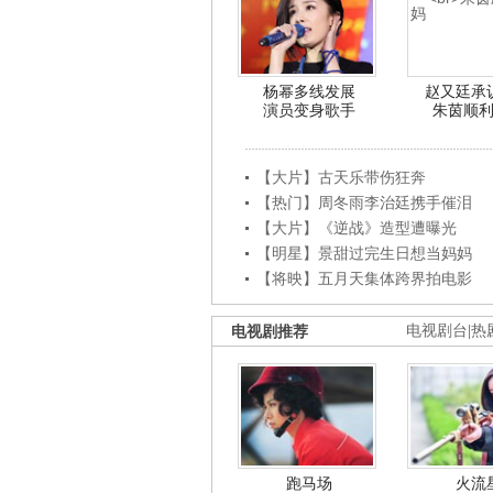
杨幂多线发展
赵又廷承
演员变身歌手
朱茵顺
【大片】古天乐带伤狂奔
【热门】周冬雨李治廷携手催泪
【大片】《逆战》造型遭曝光
【明星】景甜过完生日想当妈妈
【将映】五月天集体跨界拍电影
电视剧推荐
电视剧台
|
热
跑马场
火流