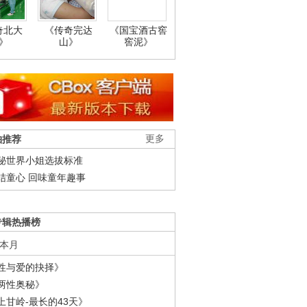
奇北大
《传奇完达
《国宝酒古窖
》
山》
窖泥》
柚推荐
更多
秘世界小姐选拔标准
结童心 回味童年趣事
专辑热播榜
本月
性与爱的抉择》
两性奥秘》
上甘岭-最长的43天》