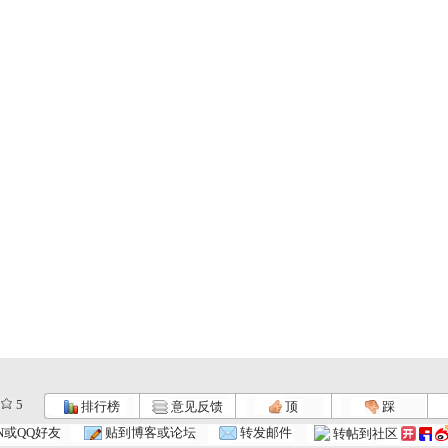
5
排行榜
意见反馈
顶
踩
N或QQ好友
贴到博客或论坛
转发邮件
转帖到社区