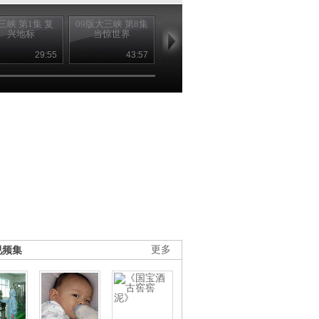
三峡 第1集 复
09版大三峡 第8集
09版大三峡 第7集
09版大三峡 第
兴地标
当惊世界
百万移民
神女无恙
29:55
43:57
43:58
43
视频集
更多