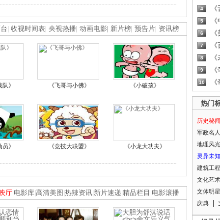
《
4
《
5
画台
|
收视时间表
|
央视热播
|
动画电影
|
新片榜
|
预告片
|
资讯榜
《
6
《
7
《
8
《
9
《
10
战队》
《飞哥与小佛》
《小破孩》
热门
历史秘
军政名
地理风
动员》
《竞技大联盟》
《小龙大功夫》
灵异未
建筑工
文化艺
文体明
映厅
|
电影库
|
高清美图
|
热辣资讯
|
新片速递
|
精品栏目
|
电影滚播
庆典