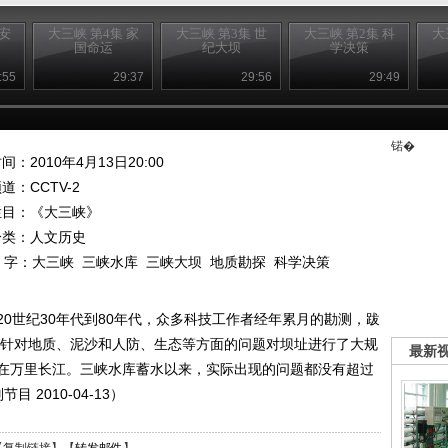
 安
大三峡 第4集 家
大三峡 第3集 世
大三峡 第2集 科
大
国命运
纪大坝
学决策
:55
29:37
29:56
29:49
锘�
间：2010年4月13日20:00
频道：
CCTV-2
栏目：
《大三峡》
分类：人文历史
 字：
大三峡
三峡水库
三峡大坝
地质勘探
科学决策
0世纪30年代到80年代，众多科技工作者经年累月的勘测，跋
计者针对地质、泥沙和人防、生态等方面的问题对坝址进行了大规
最新
在万里长江。三峡水库蓄水以来，实际出现的问题都没有超过
 2010-04-13）