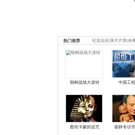
热门推荐
纪实台
|
纪录片片库
|
央
朝鲜战场大逆转
中国工
图坦卡蒙的诅咒
柴静专访