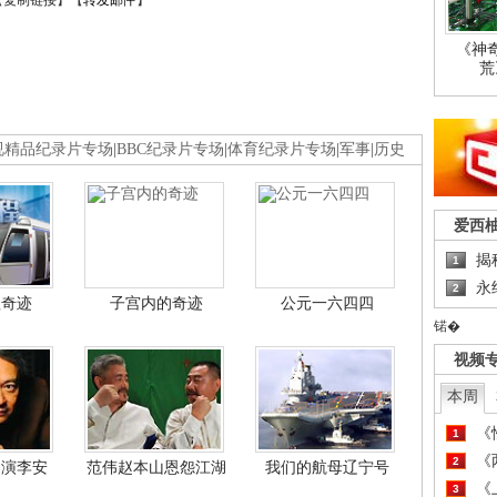
【
复制链接
】【
转发邮件
】
《神
荒
视精品纪录片专场
|
BBC纪录片专场
|
体育纪录片专场
|
军事
|
历史
爱西
揭
1
永
2
程奇迹
子宫内的奇迹
公元一六四四
锘�
视频
本周
《
1
《
2
导演李安
范伟赵本山恩怨江湖
我们的航母辽宁号
《
3