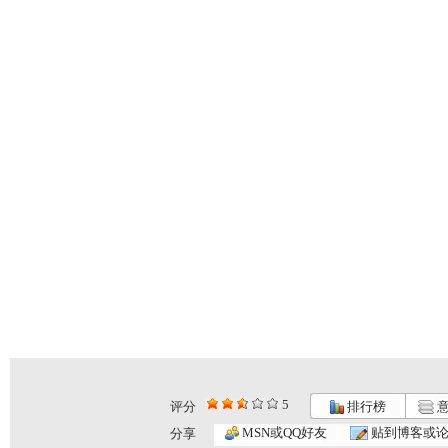
5
评分
排行榜
意
MSN或QQ好友
贴到博客或
分享