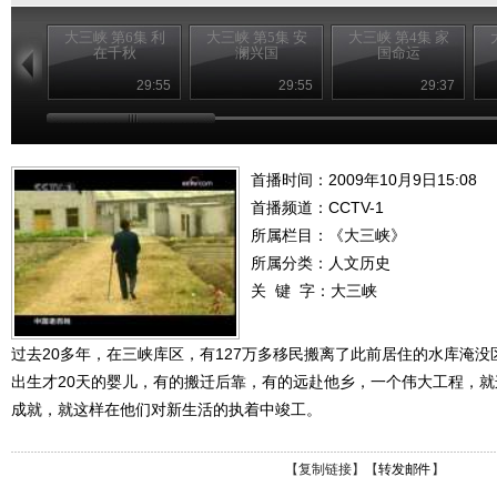
大三峡 第6集 利
大三峡 第5集 安
大三峡 第4集 家
在千秋
澜兴国
国命运
29:55
29:55
29:37
首播时间：2009年10月9日15:08
首播频道：
CCTV-1
所属栏目：
《大三峡》
所属分类：人文历史
关 键 字：
大三峡
过去20多年，在三峡库区，有127万多移民搬离了此前居住的水库淹没
出生才20天的婴儿，有的搬迁后靠，有的远赴他乡，一个伟大工程，
成就，就这样在他们对新生活的执着中竣工。
【
复制链接
】【
转发邮件
】