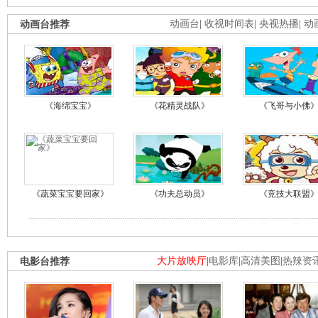
动画台推荐
动画台
|
收视时间表
|
央视热播
|
动
《海绵宝宝》
《花精灵战队》
《飞哥与小佛
《蔬菜宝宝要回家》
《功夫总动员》
《竞技大联盟
电影台推荐
大片放映厅
|
电影库
|
高清美图
|
热辣资