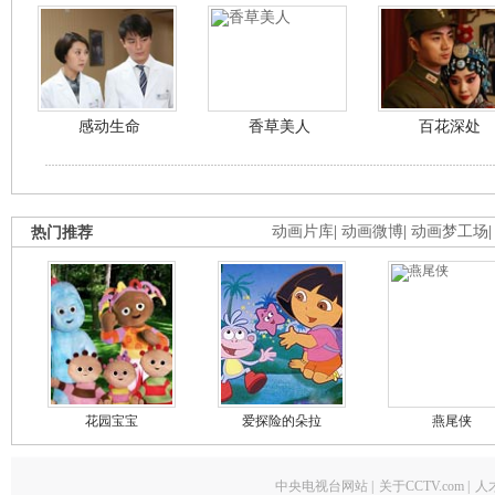
感动生命
香草美人
百花深处
热门推荐
动画片库
|
动画微博
|
动画梦工场
花园宝宝
爱探险的朵拉
燕尾侠
中央电视台网站
|
关于CCTV.com
|
人