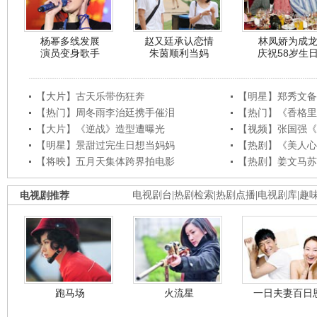
杨幂多线发展
赵又廷承认恋情
林凤娇为成
演员变身歌手
朱茵顺利当妈
庆祝58岁生
【大片】古天乐带伤狂奔
【明星】郑秀文备
【热门】周冬雨李治廷携手催泪
【热门】《香格里
【大片】《逆战》造型遭曝光
【视频】张国强《
【明星】景甜过完生日想当妈妈
【热剧】《美人心
【将映】五月天集体跨界拍电影
【热剧】姜文马苏
电视剧推荐
电视剧台
|
热剧检索
|
热剧点播
|
电视剧库
|
趣
跑马场
火流星
一日夫妻百日