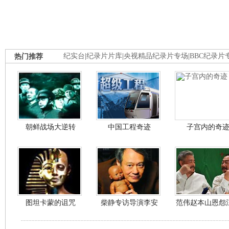
热门推荐
纪实台
|
纪录片片库
|
央视精品纪录片专场
|
BBC纪录片
朝鲜战场大逆转
中国工程奇迹
子宫内的奇
图坦卡蒙的诅咒
柴静专访导演李安
范伟赵本山恩怨