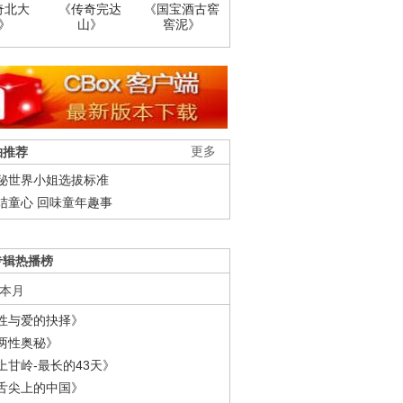
奇北大
《传奇完达
《国宝酒古窖
》
山》
窖泥》
柚推荐
更多
秘世界小姐选拔标准
结童心 回味童年趣事
专辑热播榜
本月
性与爱的抉择》
两性奥秘》
上甘岭-最长的43天》
舌尖上的中国》