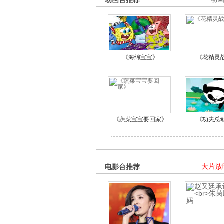
动画台推荐
《海绵宝宝》
《花精灵
《蔬菜宝宝要回家》
《功夫总
电影台推荐
大片放