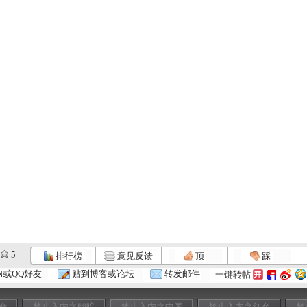
5
排行榜
意见反馈
顶
踩
N或QQ好友
贴到博客或论坛
转发邮件
一键转帖
命
禁止入内之幽暗
禁止入内之中国
禁止入内之红色
禁