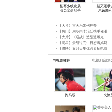
杨幂多线发展
赵又廷承
演员变身歌手
朱茵顺
【大片】古天乐带伤狂奔
【热门】周冬雨李治廷携手催泪
【大片】《逆战》造型遭曝光
【明星】景甜过完生日想当妈妈
【将映】五月天集体跨界拍电影
电视剧推荐
电视剧台
|
热
跑马场
火流