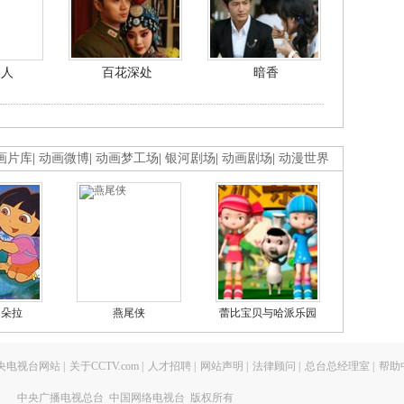
美人
百花深处
暗香
画片库
|
动画微博
|
动画梦工场
|
银河剧场
|
动画剧场
|
动漫世界
的朵拉
燕尾侠
蕾比宝贝与哈派乐园
央电视台网站
|
关于CCTV.com
|
人才招聘
|
网站声明
|
法律顾问
|
总台总经理室
|
帮助
中央广播电视总台 中国网络电视台 版权所有