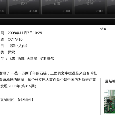
森林
石碟
警报
:00
38:00
38:00
38:00
锘�
间：2008年11月7日10:29
频道：
CCTV-10
栏目：
《禁止入内》
分类：探索
 字：
飞碟
西部
天狼星
罗斯维尔
发现了 一些一万两千年的石碟，上面的文字据说是来自名叫杜
造访地球的证据，这个杜立巴人事件是否是中国的罗斯维尔事
最新
 2008年 第315期）
【
复制链接
】【
转发邮件
】