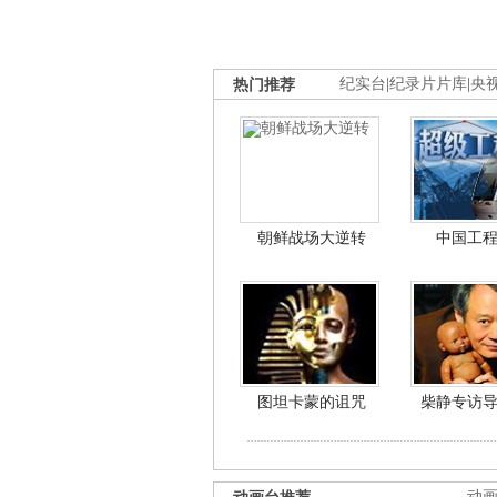
热门推荐
纪实台
|
纪录片片库
|
央
朝鲜战场大逆转
中国工
图坦卡蒙的诅咒
柴静专访
动