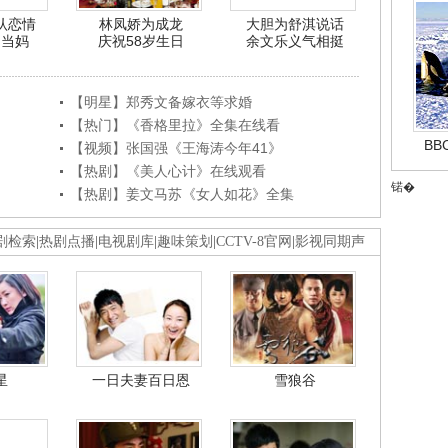
认恋情
林凤娇为成龙
大胆为舒淇说话
利当妈
庆祝58岁生日
余文乐义气相挺
【明星】郑秀文备嫁衣等求婚
【热门】《香格里拉》全集在线看
B
【视频】张国强《王海涛今年41》
【热剧】《美人心计》在线观看
锘�
【热剧】姜文马苏《女人如花》全集
剧检索
|
热剧点播
|
电视剧库
|
趣味策划
|
CCTV-8官网
|
影视同期声
星
一日夫妻百日恩
雪狼谷