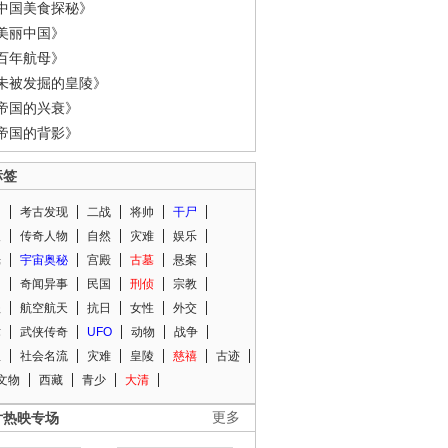
中国美食探秘》
美丽中国》
百年航母》
未被发掘的皇陵》
帝国的兴衰》
帝国的背影》
标签
闻
考古发现
二战
将帅
干尸
人
传奇人物
自然
灾难
娱乐
光
宇宙奥秘
宫殿
古墓
悬案
知
奇闻异事
民国
刑侦
宗教
程
航空航天
抗日
女性
外交
术
武侠传奇
UFO
动物
战争
星
社会名流
灾难
皇陵
慈禧
古迹
文物
西藏
青少
大清
片热映专场
更多