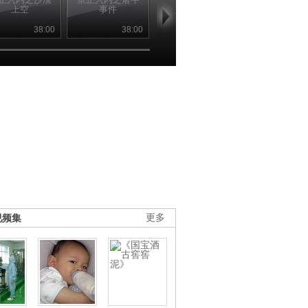
上空
事件
文件
情报
38:00
38:00
38:00
38
视频集
更多