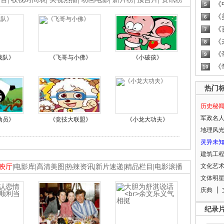
《
5
《
6
《
7
《
8
《
9
战队》
《飞哥与小佛》
《小破孩》
《
10
热门
历史秘
军政名
动员》
《竞技大联盟》
《小龙大功夫》
地理风
灵异未
建筑工
文化艺
映厅
|
电影库
|
高清美图
|
热辣资讯
|
新片速递
|
精品栏目
|
电影滚播
文体明
庆典
纪录