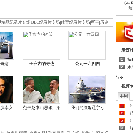
《神
荒
视精品纪录片专场
|
BBC纪录片专场
|
体育纪录片专场
|
军事
|
历史
爱西
揭
1
程奇迹
子宫内的奇迹
公元一六四四
永
2
锘�
视频
本周
《
1
导演李安
范伟赵本山恩怨江湖
我们的航母辽宁号
《
2
《
3
《
4
画台
|
收视时间表
|
央视热播
|
动画电影
|
新片榜
|
预告片
|
资讯榜