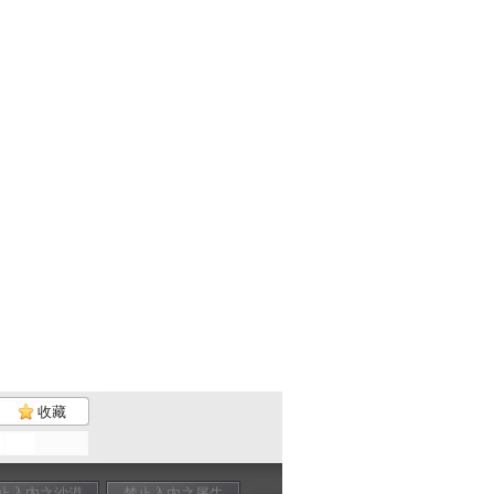
收藏
止入内之沙漠
禁止入内之屠牛
禁止入内之官方
禁止入内之白