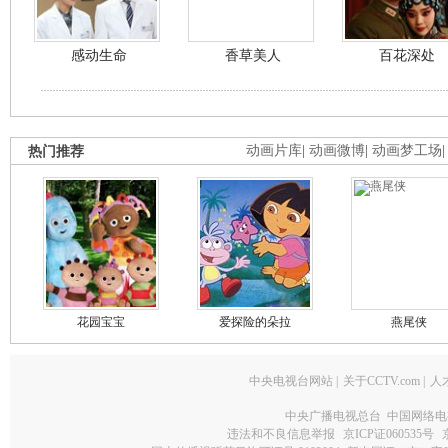
感动生命
香草美人
百花深处
热门推荐
动画片库
|
动画微博
|
动画梦工场
花园宝宝
爱探险的朵拉
燕尾侠
中央电视台网站
|
关于CCTV.com
|
人
中央广播电视总台 中国网络电
违法和不良信息举报
京ICP证060535号