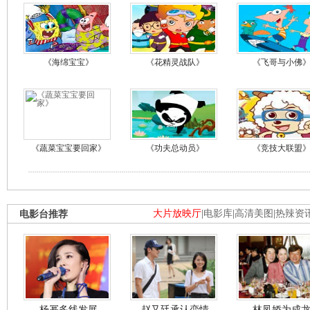
《海绵宝宝》
《花精灵战队》
《飞哥与小佛
《蔬菜宝宝要回家》
《功夫总动员》
《竞技大联盟
电影台推荐
大片放映厅
|
电影库
|
高清美图
|
热辣资
杨幂多线发展
赵又廷承认恋情
林凤娇为成