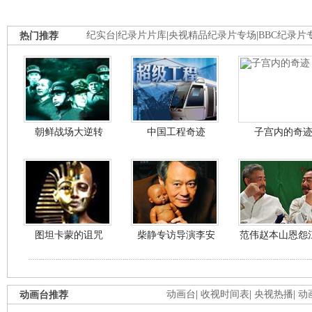
热门推荐
纪实台
|
纪录片片库
|
央视精品纪录片专场
|
BBC纪录片
朝鲜战场大逆转
中国工程奇迹
子宫内的奇
图坦卡蒙的诅咒
柴静专访导演李安
范伟赵本山恩怨
动画台推荐
动画台
|
收视时间表
|
央视热播
|
动