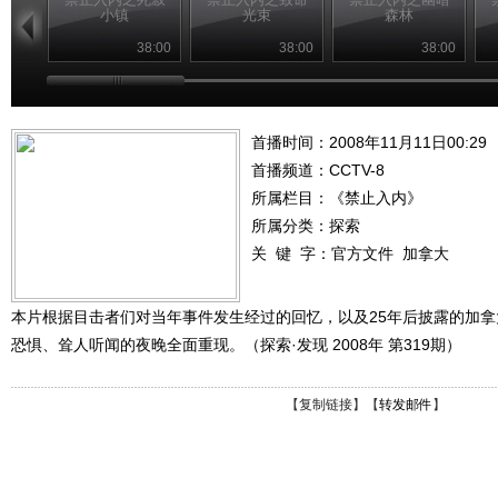
小镇
光束
森林
38:00
38:00
38:00
首播时间：2008年11月11日00:29
首播频道：
CCTV-8
所属栏目：
《禁止入内》
所属分类：探索
关 键 字：
官方文件
加拿大
本片根据目击者们对当年事件发生经过的回忆，以及25年后披露的加
恐惧、耸人听闻的夜晚全面重现。（探索·发现 2008年 第319期）
【
复制链接
】【
转发邮件
】