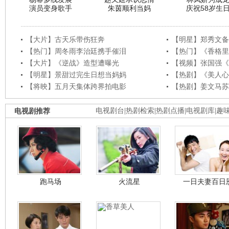
演员变身歌手
朱茵顺利当妈
庆祝58岁生
【大片】古天乐带伤狂奔
【明星】郑秀文备
【热门】周冬雨李治廷携手催泪
【热门】《香格里
【大片】《逆战》造型遭曝光
【视频】张国强《
【明星】景甜过完生日想当妈妈
【热剧】《美人心
【将映】五月天集体跨界拍电影
【热剧】姜文马苏
电视剧推荐
电视剧台
|
热剧检索
|
热剧点播
|
电视剧库
|
趣
跑马场
火流星
一日夫妻百日