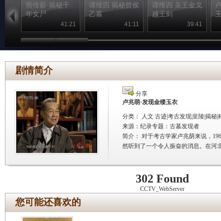
熊传薪·揭秘千
谭维四 揭秘曾侯
谭维四 吴王金戈
年女尸
乙墓
越王剑
41:21
41:11
39:41
剧情简介
分享
卢兆萌·发现金缕玉衣
分类： 人文 古迹|考古发现|皇陵|揭秘|
来源：
纪录专题：古墓发现者
简介：
对于考古学家卢兆荫来说，19
然听到了一个令人振奋的消息。在河
302 Found
CCTV_WebServer
您可能还喜欢的