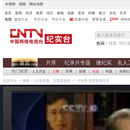
央视网
|
视频
|
网站地图
首页
新闻
经济
体育
综艺
春晚
戏曲
音乐
科教
青少
文化
艺术
电视
频道大全
栏目大全
节目大全
直播中国
赛事直播
网络
热词：
地震
利比
片库
纪录片专题
微纪实
名人
首页
热门检索：
人文历史
|
人物
|
军事
|
探索
|
社会
|
时政
|
央视纪
纪录片台
>>
探索
>>
纪录专题：古墓发现者
>> 卢兆萌·发现金缕玉衣