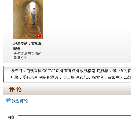
纪录专题：古墓发
现者
著名古墓与文物的
前世今生
爱布谷：
电视直播
CCTV-5直播
查看点播
收视指南
电视剧：
张小五的
电影：
爱有来生
刺陵
纪录片：
大三峡
讲武风云
探索台：
百家讲坛
二
评 论
我要评论
内容