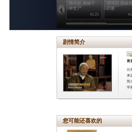
熊传薪·揭秘千
谭维四 揭秘
年女尸
乙墓
41:21
41
剧情简介
黄
分
来
简
学
您可能还喜欢的