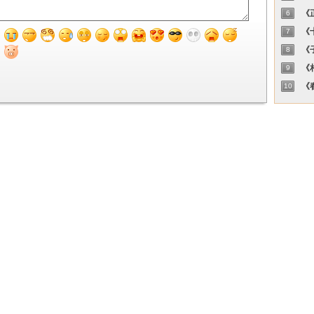
《正
6
《十
7
《子
8
《相
9
《春
10