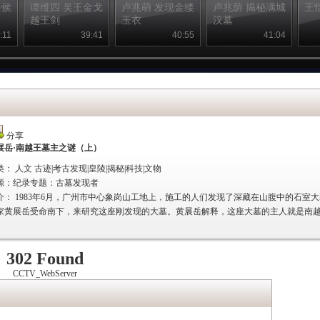
曾侯
谭维四 吴王金戈
卢兆萌 发现金缕
卢兆荫 揭秘满城
王
越王剑
玉衣
汉墓
:11
39:41
40:55
41:04
分享
展岳·南越王墓主之谜（上）
类： 人文 古迹|考古发现|皇陵|揭秘|科技|文物
源：
纪录专题：古墓发现者
介：
1983年6月，广州市中心象岗山工地上，施工的人们发现了深藏在山腹中的石室
家黄展岳受命南下，来研究这座刚发现的大墓。黄展岳解释，这座大墓的主人就是南
302 Found
CCTV_WebServer