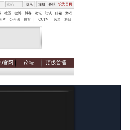
客服
设为首页
登录
注册
城
社区
微博
博客
论坛
访谈
邮箱
游戏
画片
公开课
播客
|
CCTV
频道
栏目
tv9官网
论坛
顶级首播