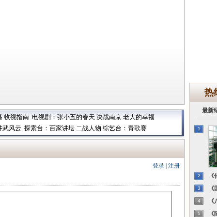
热
最新
播
收视指南
电视剧：
张小五的春天
决战南京
老大的幸福
讲武风云
探索台：
百家讲坛
二战人物
综艺台：
青歌赛
1
登录
|
注册
《传
2
《国
3
《八
4
《陈
5