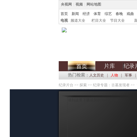
央视网
|
视频
|
网站地图
首页
新闻
经济
体育
综艺
春晚
戏曲
电视
频道大全
栏目大全
节目大全
片库
纪录
首页
热门检索：
人文历史
|
人物
|
军事
|
纪录片台
>>
探索
>>
纪录专题：古墓发现者
>>
请到这里下载最新的flash player