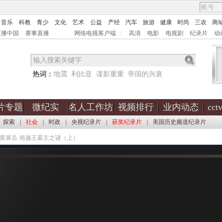
音乐
科教
青少
文化
艺术
公益
产经
汽车
旅游
健康
时尚
三农
商
直播中国
赛事直播
网络电视客户端
|
高清
电影
电视剧
纪录片
动
热词：
地震
利比亚
谍影重重
帝国的兴衰
片专题
微纪实
名人工作坊
视频排行
业内动态
cc
探索
|
社会
|
时政
|
央视纪录片
|
获奖纪录片
|
美国历史频道纪录片
 黄展岳·南越王墓主之谜（上）