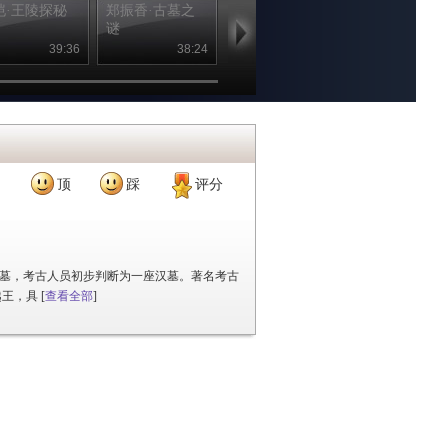
恺·王陵探秘
郑振香·古墓之
石兴邦·远古叩
揭秘法门寺地
谜
访者
39:36
38:24
40:03
41
顶
踩
评分
大墓，考古人员初步判断为一座汉墓。著名考古
越王，具
[
查看全部
]