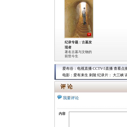
纪录专题：古墓发
现者
著名古墓与文物的
前世今生
爱布谷：
电视直播
CCTV-5直播
查看点
电影：
爱有来生
刺陵
纪录片：
大三峡
评 论
我要评论
内容