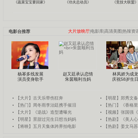
《蔬菜宝宝要回家》
《功夫总动员》
《竞技大联盟
电影台推荐
大片放映厅
|
电影库
|
高清美图
|
热辣资
杨幂多线发展
赵又廷承认恋情
林凤娇为成
演员变身歌手
朱茵顺利当妈
庆祝58岁生
【大片】古天乐带伤狂奔
【明星】郑秀文备
【热门】周冬雨李治廷携手催泪
【热门】《香格里
【大片】《逆战》造型遭曝光
【视频】张国强《
【明星】景甜过完生日想当妈妈
【热剧】《美人心
【将映】五月天集体跨界拍电影
【热剧】姜文马苏