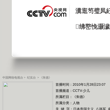
瀵逛笉璧凤
绋嶅悗灏
中国网络电视台
>
纪实台
>
《朱德》
首播时间：2010年1月28日23:07
首播频道：
CCTV-少儿
所属栏目：
《朱德》
所属分类：人物
关 键 字：
日本帝国主义
八路军