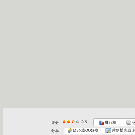
5
评分
排行榜
意
MSN或QQ好友
贴到博客或
分享