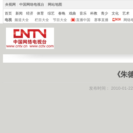
央视网
|
中国网络电视台
|
网站地图
首页
新闻
经济
体育
综艺
春晚
戏曲
音乐
科教
青少
文化
艺术
电视
频道大全
栏目大全
节目大全
直播中国
赛事直播
网络
《朱德
发布时间：
2010-01-22