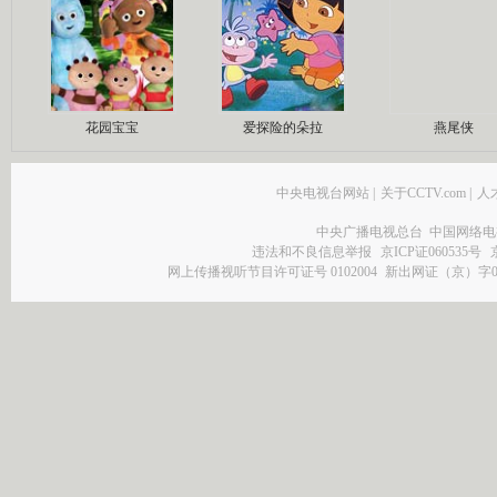
花园宝宝
爱探险的朵拉
燕尾侠
中央电视台网站
|
关于CCTV.com
|
人
中央广播电视总台 中国网络电
违法和不良信息举报
京ICP证060535号
网上传播视听节目许可证号 0102004
新出网证（京）字0