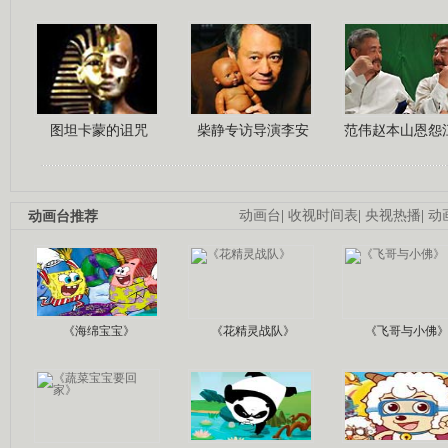
图坦卡蒙的诅咒
柴静专访导演李安
范伟赵本山恩怨
动画台推荐
动画台
|
收视时间表
|
央视热播
|
动
《海绵宝宝》
《花精灵战队》
《飞哥与小佛