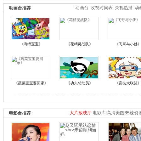
动画台推荐
动画台
|
收视时间表
|
央视热播
|
动
《海绵宝宝》
《花精灵战队》
《飞哥与小佛
《蔬菜宝宝要回家》
《功夫总动员》
《竞技大联盟
电影台推荐
大片放映厅
|
电影库
|
高清美图
|
热辣资