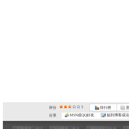
5
评分
排行榜
意
MSN或QQ好友
贴到博客或
分享
完美谢幕，铭记
泳动青春：蒋文
杨扬的苦乐年华