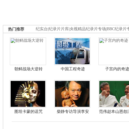
热门推荐
纪实台
|
纪录片片库
|
央视精品纪录片专场
|
BBC纪录片
朝鲜战场大逆转
中国工程奇迹
子宫内的奇
图坦卡蒙的诅咒
柴静专访导演李安
范伟赵本山恩怨