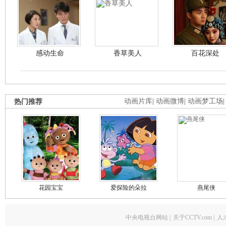
感动生命
香草美人
百花深处
热门推荐
动画片库
|
动画微博
|
动画梦工场
花园宝宝
爱探险的朵拉
燕尾侠
中央电视台网站
|
关于CCTV.com
|
人