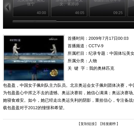
张宁
文、蒋婷婷
40:00
46:05
09:25
首播时间：2009年7月17日00:03
首播频道：
CCTV-9
所属栏目：
纪录专题：中国体坛美
所属分类：人物
关 键 字：
我的奥林匹克
包盈盈，中国女子佩剑队主力队员。北京奥运会女子佩剑团体决赛，中
为包盈盈心中挥之不去的遗憾。奥运决赛前，她信心满满；奥运决赛场
她寝食难安。如今，她已经走出奥运失利的阴影，重拾信心，专注备战
载包盈盈对于2012的憧憬和希望。
【
复制链接
】【
转发邮件
】