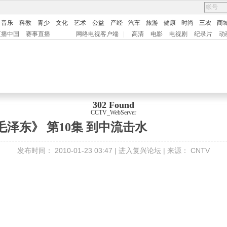
音乐
科教
青少
文化
艺术
公益
产经
汽车
旅游
健康
时尚
三农
商
直播中国
赛事直播
网络电视客户端
|
高清
电影
电视剧
纪录片
动
302 Found
CCTV_WebServer
毛泽东》 第10集 到中流击水
发布时间：
2010-01-23 03:47 |
进入复兴论坛
| 来源：
CNTV