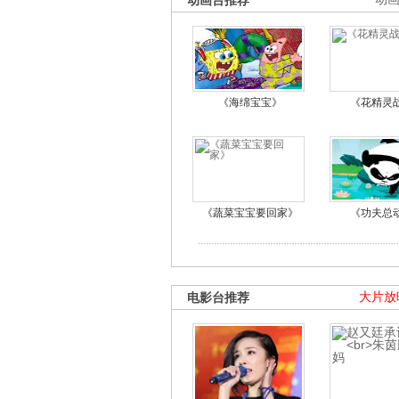
动画台推荐
《海绵宝宝》
《花精灵
《蔬菜宝宝要回家》
《功夫总
电影台推荐
大片放