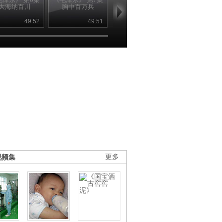
大海纳百川
胸中百万兵
放眼世界
独领风骚
49:52
49:51
49:51
49
视频集
更多