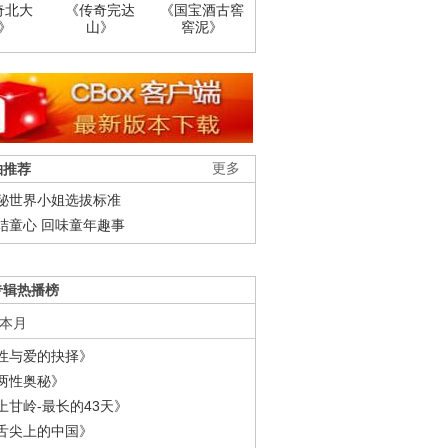
奇北大
《传奇完达
《国宝酒古窖
》
山》
窖泥》
柚推荐
更多
秘世界小姐选拔标准
结童心 回味童年趣事
专辑热播榜
本月
性与爱的抉择》
两性奥秘》
上甘岭-最长的43天》
舌尖上的中国》