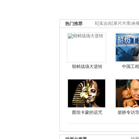
热门推荐
纪实台
|
纪录片片库
|
央
朝鲜战场大逆转
中国工
图坦卡蒙的诅咒
柴静专访
动