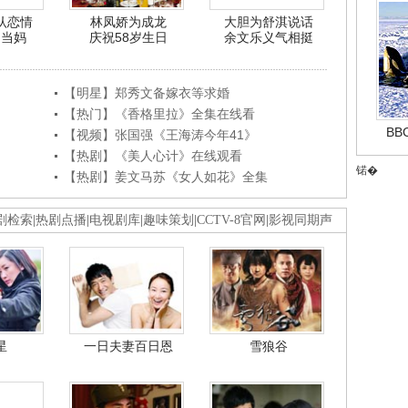
认恋情
林凤娇为成龙
大胆为舒淇说话
利当妈
庆祝58岁生日
余文乐义气相挺
【明星】郑秀文备嫁衣等求婚
【热门】《香格里拉》全集在线看
B
【视频】张国强《王海涛今年41》
【热剧】《美人心计》在线观看
锘�
【热剧】姜文马苏《女人如花》全集
剧检索
|
热剧点播
|
电视剧库
|
趣味策划
|
CCTV-8官网
|
影视同期声
星
一日夫妻百日恩
雪狼谷