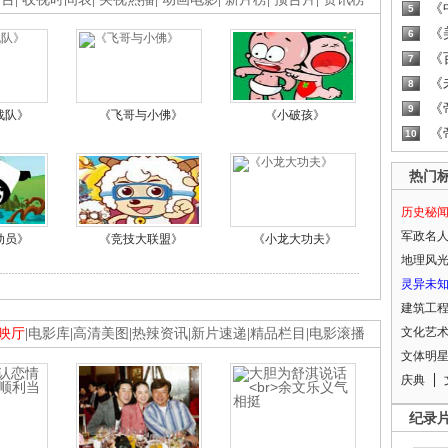
《
5
《
6
《
7
《
8
《
9
战队》
《飞哥与小佛》
《小破孩》
《
10
热门
历史秘
军政名
动员》
《竞技大联盟》
《小龙大功夫》
地理风
灵异未
建筑工
文化艺
映厅
|
电影库
|
高清美图
|
热辣资讯
|
新片速递
|
精品栏目
|
电影滚播
文体明
庆典
纪录