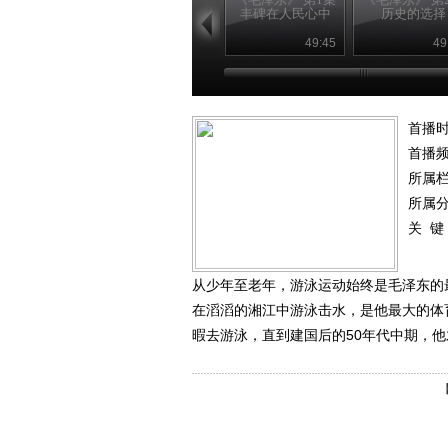
丰碑在人民心中
历史的选择
49:45
49
首播时
首播
所属
所属
关 键
从少年至老年，游泳运动始终是毛泽东的
在滔滔的湘江中游泳击水，是他最大的体
暇去游泳，直到建国后的50年代中期，