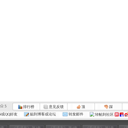
5
排行榜
意见反馈
顶
踩
N或QQ好友
贴到博客或论坛
转发邮件
转帖到社区
2集
《毛泽东》 第3集
《毛泽东》 第4集
《毛泽东》 第5集
《