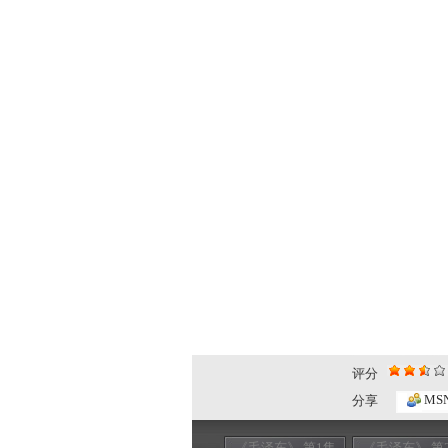
评分
MS
分享
《毛泽东》 第1集
《毛泽东》 第