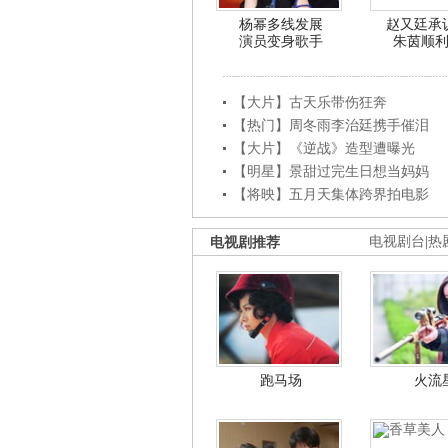
杨幂多线发展
赵又廷承
演员变身歌手
朱茵顺
【大片】古天乐带伤狂奔
【热门】周冬雨李治廷携手催泪
【大片】《逆战》造型遭曝光
【明星】景甜过完生日想当妈妈
【将映】五月天集体跨界拍电影
电视剧推荐
电视剧台
|
热
跑马场
火流