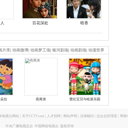
美人
百花深处
暗香
画片库
|
动画微博
|
动画梦工场
|
银河剧场
|
动画剧场
|
动漫世界
的朵拉
燕尾侠
蕾比宝贝与哈派乐园
央电视台网站
|
关于CCTV.com
|
人才招聘
|
网站声明
|
法律顾问
|
总台总经理室
|
帮助
中央广播电视总台 中国网络电视台 版权所有