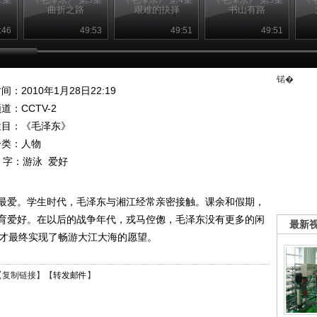
曲折之路
艰难的抉择
书山有路
:46
49:53
49:51
49:51
锘�
间：2010年1月28日22:19
频道：
CCTV-2
栏目：
《毛泽东》
分类：人物
 字：
游泳
爱好
最爱。学生时代，毛泽东与湘江经常亲密接触。课余和假期，
育爱好。在以后的战争年代，戎马倥偬，毛泽东没有更多的闲
最新
他才最终实现了畅游大江大海的愿望。
【
复制链接
】【
转发邮件
】