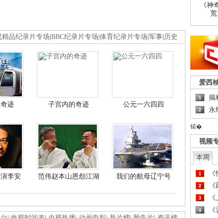
《神
荒
视精品纪录片专场
|
BBC纪录片专场
|
体育纪录片专场
|
军事
|
历史
爱西
揭
1
程奇迹
子宫内的奇迹
公元一六四四
永
2
锘�
视频
本周
《
1
导演李安
范伟赵本山恩怨江湖
我们的航母辽宁号
《
2
《
3
《
4
画台
|
收视时间表
|
央视热播
|
动画电影
|
新片榜
|
预告片
|
资讯榜