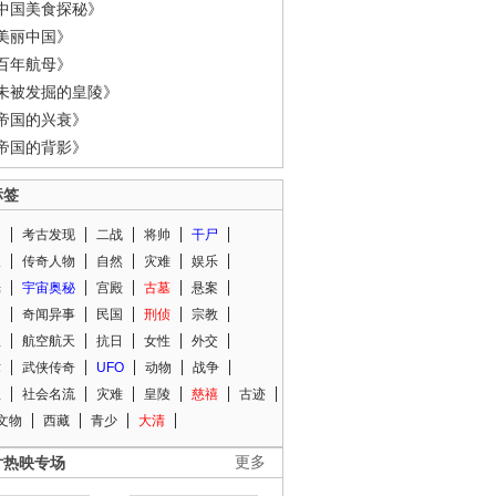
中国美食探秘》
美丽中国》
百年航母》
未被发掘的皇陵》
帝国的兴衰》
帝国的背影》
标签
闻
考古发现
二战
将帅
干尸
人
传奇人物
自然
灾难
娱乐
光
宇宙奥秘
宫殿
古墓
悬案
知
奇闻异事
民国
刑侦
宗教
程
航空航天
抗日
女性
外交
术
武侠传奇
UFO
动物
战争
星
社会名流
灾难
皇陵
慈禧
古迹
文物
西藏
青少
大清
片热映专场
更多