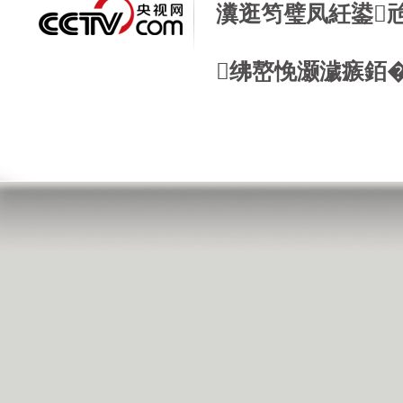
瀵逛笉璧凤紝鍙
绋嶅悗灏濊瘯銆