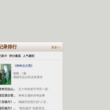
纪录排行
更多
纪录片
评分最高
人气最旺
《神奇北大荒》
集数：1集
揭秘完达山乳业发展史
奇完达山...
五十年的坚守书写一段...
宝酒古窖...
神奇古酒的传奇故事
宝秘方》...
揭秘历史悠久的“八宝...
氏秘方》...
“陈氏秘方”创新背后...