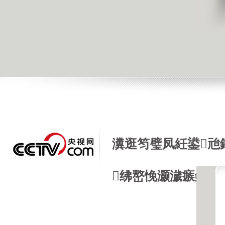
瀵逛笉璧凤紝鍙兘
绋嶅悗灏濊瘯銆�