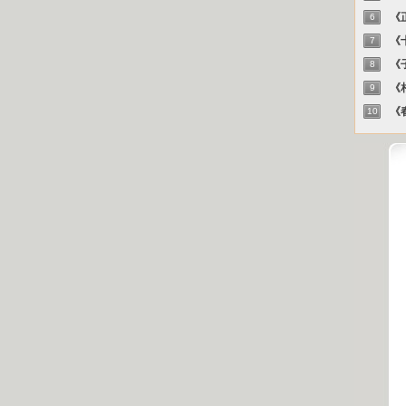
《正
6
《十
7
《子
8
《相
9
《春
10