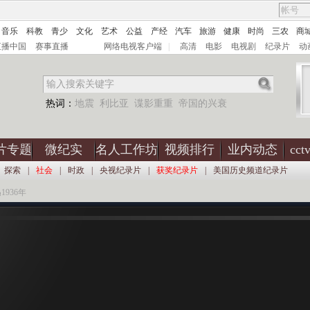
音乐
科教
青少
文化
艺术
公益
产经
汽车
旅游
健康
时尚
三农
商
直播中国
赛事直播
网络电视客户端
|
高清
电影
电视剧
纪录片
动
热词：
地震
利比亚
谍影重重
帝国的兴衰
片专题
微纪实
名人工作坊
视频排行
业内动态
cc
探索
|
社会
|
时政
|
央视纪录片
|
获奖纪录片
|
美国历史频道纪录片
1936年