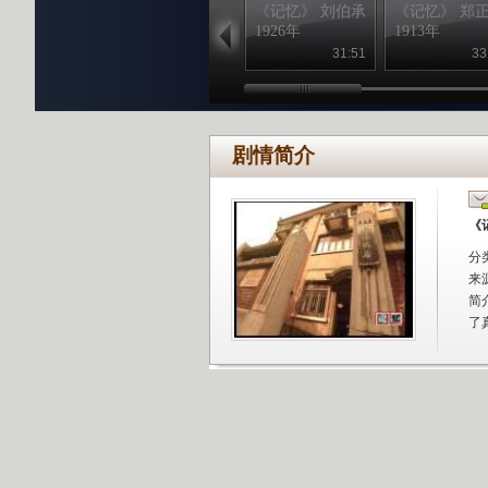
《记忆》 刘伯承
《记忆》 郑
1926年
1913年
31:51
33
剧情简介
《
分
来
简
了