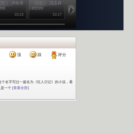
记忆》 卢作孚
《记忆》 冯玉祥
《记忆》 陈独秀
《记忆》 沈
38年
1924年
1921年
1934年
33:22
33:17
31:54
37
顶
踩
评分
这个名字写过一篇名为《狂人日记》的小说，看
仅是一个
[
查看全部
]