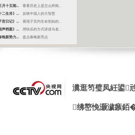
月十五闹...
看看历史上是怎么样闹...
二生肖》...
反映中国人的大智慧
宫日记》...
展现子宫内生命初始的...
声档案》...
用快乐的方式讲述马老...
晚新势力...
盘点春晚新亮点
瀵逛笉璧凤紝鍙
绋嶅悗灏濊瘯銆