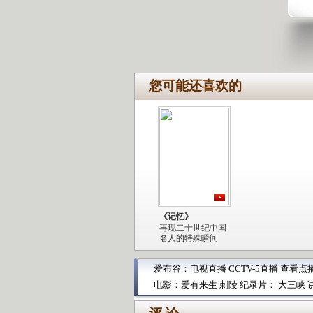
您可能还喜欢的
《记忆》
再现二十世纪中国
名人的特殊瞬间
爱布谷：
电视直播
CCTV-5直播
查看点
电影：
爱有来生
刺陵
纪录片：
大三峡