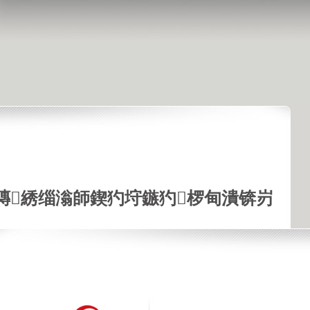
鏄綉缁滃師鍥犳垨鏃犳椤甸潰锛岃