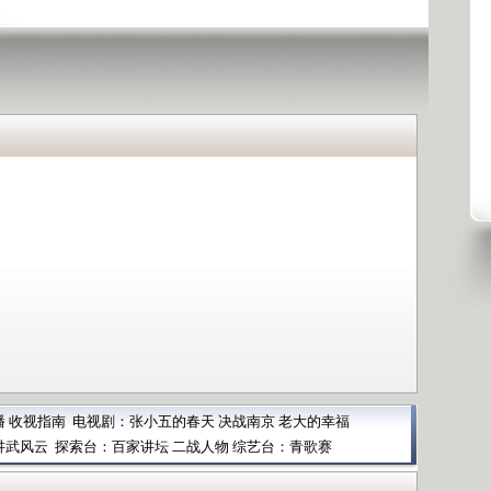
播
收视指南
电视剧：
张小五的春天
决战南京
老大的幸福
讲武风云
探索台：
百家讲坛
二战人物
综艺台：
青歌赛