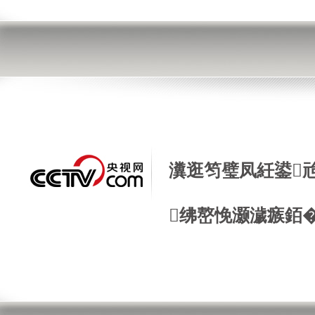
瀵逛笉璧凤紝鍙
绋嶅悗灏濊瘯銆