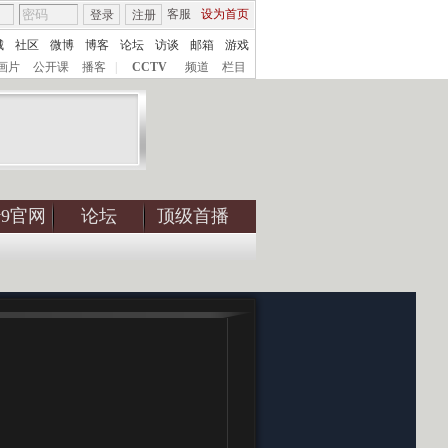
客服
设为首页
登录
注册
城
社区
微博
博客
论坛
访谈
邮箱
游戏
画片
公开课
播客
|
CCTV
频道
栏目
tv9官网
论坛
顶级首播