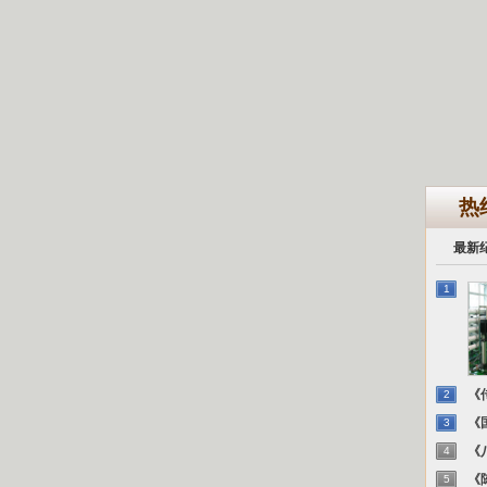
热
最新
1
《传
2
《国
3
《八
4
《陈
5