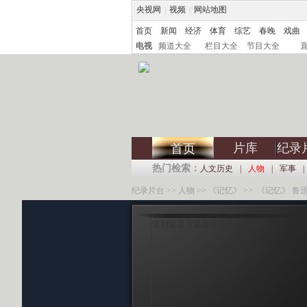
央视网
|
视频
|
网站地图
首页
新闻
经济
体育
综艺
春晚
戏曲
电视
频道大全
栏目大全
节目大全
片库
纪录
首页
热门检索：
人文历史
|
人物
|
军事
|
纪录片台
>>
人物
>>
《记忆》
>> 《记忆》 鲁迅
请到这里下载最新的flash player