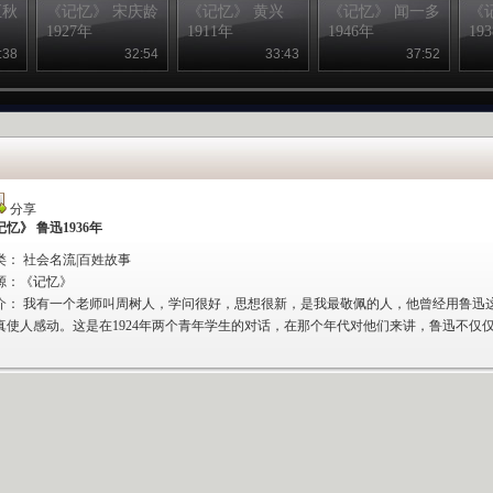
正秋
《记忆》 宋庆龄
《记忆》 黄兴
《记忆》 闻一多
《
1927年
1911年
1946年
19
:38
32:54
33:43
37:52
分享
记忆》 鲁迅1936年
类： 社会名流|百姓故事
源：
《记忆》
介：
我有一个老师叫周树人，学问很好，思想很新，是我最敬佩的人，他曾经用鲁迅
真使人感动。这是在1924年两个青年学生的对话，在那个年代对他们来讲，鲁迅不仅