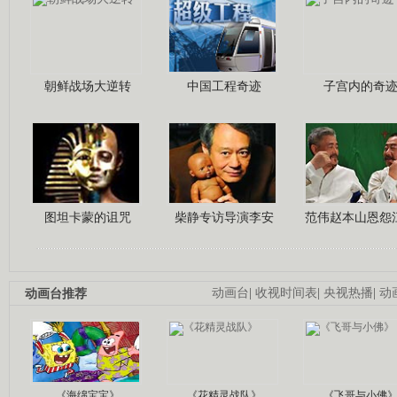
朝鲜战场大逆转
中国工程奇迹
子宫内的奇
图坦卡蒙的诅咒
柴静专访导演李安
范伟赵本山恩怨
动画台推荐
动画台
|
收视时间表
|
央视热播
|
动
《海绵宝宝》
《花精灵战队》
《飞哥与小佛