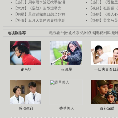
【热门】周冬雨李治廷携手催泪
【热门】《香格里
【大片】《逆战》造型遭曝光
【视频】张国强《
【明星】景甜过完生日想当妈妈
【热剧】《美人心
【将映】五月天集体跨界拍电影
【热剧】姜文马苏
电视剧推荐
电视剧台
|
热剧检索
|
热剧点播
|
电视剧库
|
趣
跑马场
火流星
一日夫妻百日
感动生命
香草美人
百花深处