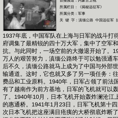
首播频道：
内蒙古卫视
所属栏目：
《揭秘远征军》
所属分类：军事
关 键 字：
滇缅公路
中国远征军
1937年底，中国军队在上海与日军的战斗打
府调集了最精锐的四十万大军，集中了空军
抗。与此同时，一场空前的大撤退开始了。193
万人的艰苦努力，滇缅公路终于可以勉强通
后不久，滇缅公路就马上成为了中国与外部
输通道。这时，它也就又多了另一项任务：
费品和工业原料。1940年，日军占领了前法
有了越南作为前方基地，日军的飞机就可以
了。1940年10月，日本飞机开始轰炸澜沧
的惠通桥。1941年1月23日，日军飞机第十
次日本飞机把这座满目疮痍的大桥彻底炸断了。