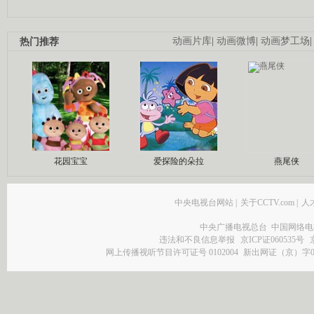
热门推荐
动画片库
|
动画微博
|
动画梦工场
花园宝宝
爱探险的朵拉
燕尾侠
中央电视台网站
|
关于CCTV.com
|
人
中央广播电视总台 中国网络电
违法和不良信息举报
京ICP证060535号
网上传播视听节目许可证号 0102004
新出网证（京）字0