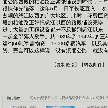
缅公路西段的柏油路正紧张铺设的时候，日
很快仰光陷落。这年5月，日军长驱直入，攻
占领的怒江以西的广大地区。此时，花费巨
段的柏油路正好把怒江以西的路段铺设完毕
进，大量的工程设备都来不及撤到怒江以东
一起全部落入敌手。从1939年到1942年的
运约50吨军需物资，15000多辆汽车，以及
资。完全可以这样说，没有滇缅公路，就没
【
复制链接
】【
转发邮件
】
热门推荐
纪实台
|
纪录片片库
|
央视精品纪录片专场
|
BBC纪录片