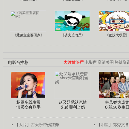
《蔬菜宝宝要回家》
《功夫总动员》
《竞技大联盟
电影台推荐
大片放映厅
|
电影库
|
高清美图
|
热辣资
杨幂多线发展
赵又廷承认恋情
林凤娇为成
演员变身歌手
朱茵顺利当妈
庆祝58岁生
【大片】古天乐带伤狂奔
【明星】郑秀文备