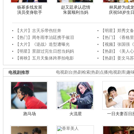
杨幂多线发展
赵又廷承认恋情
林凤娇为成
演员变身歌手
朱茵顺利当妈
庆祝58岁生
【大片】古天乐带伤狂奔
【明星】郑秀文备
【热门】周冬雨李治廷携手催泪
【热门】《香格里
【大片】《逆战》造型遭曝光
【视频】张国强《
【明星】景甜过完生日想当妈妈
【热剧】《美人心
【将映】五月天集体跨界拍电影
【热剧】姜文马苏
电视剧推荐
电视剧台
|
热剧检索
|
热剧点播
|
电视剧库
|
趣
跑马场
火流星
一日夫妻百日