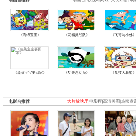
动画台推荐
《海绵宝宝》
《花精灵战队》
《飞哥与小佛
《蔬菜宝宝要回家》
《功夫总动员》
《竞技大联盟
电影台推荐
大片放映厅
|
电影库
|
高清美图
|
热辣资