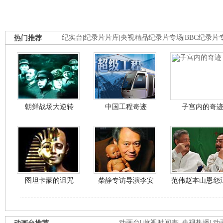
热门推荐
纪实台
|
纪录片片库
|
央视精品纪录片专场
|
BBC纪录片
朝鲜战场大逆转
中国工程奇迹
子宫内的奇
图坦卡蒙的诅咒
柴静专访导演李安
范伟赵本山恩怨
动画台
|
收视时间表
|
央视热播
|
动