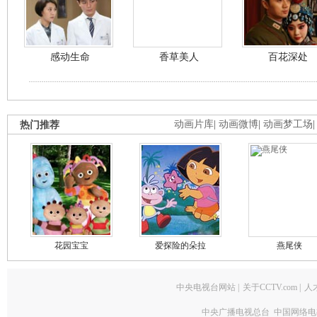
感动生命
香草美人
百花深处
热门推荐
动画片库
|
动画微博
|
动画梦工场
花园宝宝
爱探险的朵拉
燕尾侠
中央电视台网站
|
关于CCTV.com
|
人
中央广播电视总台 中国网络电