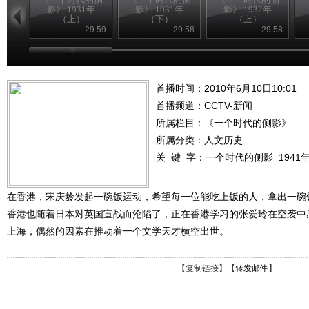
影》 1931年
影》 1931年
影》 1932年
（上）
（下）
（上）
29:59
29:58
29:58
首播时间：2010年6月10日10:01
首播频道：
CCTV-新闻
所属栏目：
《一个时代的侧影》
所属分类：人文历史
关 键 字：
一个时代的侧影
1941
在香港，宋庆龄发起一碗饭运动，希望每一位能吃上饭的人，拿出一碗
香港也随着日本对英国宣战而沦陷了，正在香港学习的张爱玲在空袭中
上海，偶然的因素在推动着一个文学天才横空出世。
【
复制链接
】【
转发邮件
】