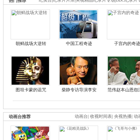
热门推荐
纪实台
|
纪录片片库
|
央视精品纪录片专场
|
BBC纪录片
朝鲜战场大逆转
中国工程奇迹
子宫内的奇
图坦卡蒙的诅咒
柴静专访导演李安
范伟赵本山恩怨
动画台推荐
动画台
|
收视时间表
|
央视热播
|
动