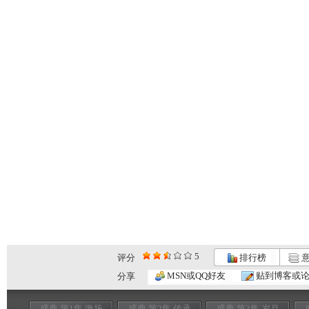
5
评分
排行榜
意
MSN或QQ好友
贴到博客或
分享
盛典 第1集 激扬
盛典 第2集 传承
盛典 第3集 岁月