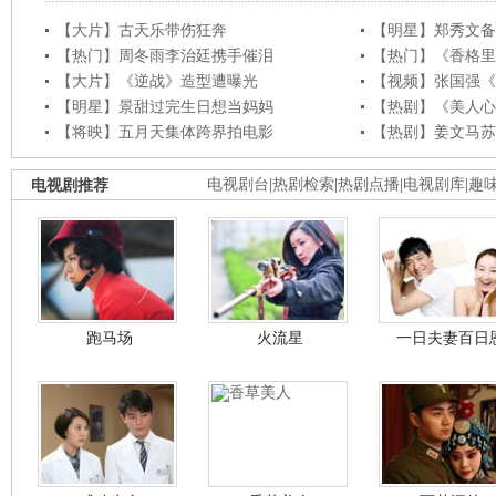
【大片】古天乐带伤狂奔
【明星】郑秀文备
【热门】周冬雨李治廷携手催泪
【热门】《香格里
【大片】《逆战》造型遭曝光
【视频】张国强《
【明星】景甜过完生日想当妈妈
【热剧】《美人心
【将映】五月天集体跨界拍电影
【热剧】姜文马苏
电视剧推荐
电视剧台
|
热剧检索
|
热剧点播
|
电视剧库
|
趣
跑马场
火流星
一日夫妻百日