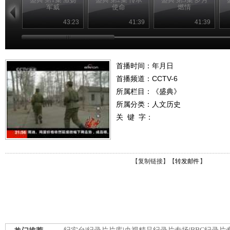
军威
使命
燃情
43:23
41:39
41:39
首播时间：年月日
首播频道：
CCTV-6
所属栏目：
《盛典》
所属分类：人文历史
关 键 字：
【
复制链接
】【
转发邮件
】