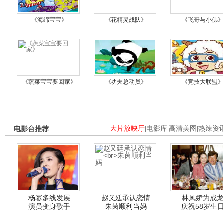
《海绵宝宝》
《花精灵战队》
《飞哥与小佛
《蔬菜宝宝要回家》
《功夫总动员》
《竞技大联盟
电影台推荐
大片放映厅
|
电影库
|
高清美图
|
热辣资
杨幂多线发展
赵又廷承认恋情
林凤娇为成
演员变身歌手
朱茵顺利当妈
庆祝58岁生