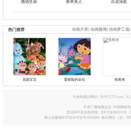
感动生命
香草美人
百花深处
热门推荐
动画片库
|
动画微博
|
动画梦工场
花园宝宝
爱探险的朵拉
燕尾侠
中央电视台网站
|
关于CCTV.com
|
人
中央广播电视总台 中国网络电
违法和不良信息举报
京ICP证060535号
网上传播视听节目许可证号 0102004
新出网证（京）字0