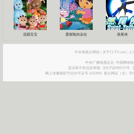
花园宝宝
爱探险的朵拉
燕尾侠
中央电视台网站
|
关于CCTV.com
|
人
中央广播电视总台 中国网络电
违法和不良信息举报
京ICP证060535号
网上传播视听节目许可证号 0102004
新出网证（京）字0