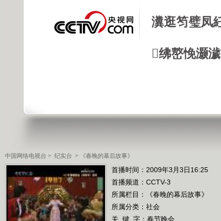
瀵逛笉璧凤
绋嶅悗灏
中国网络电视台
>
纪实台
>
《春晚的幕后故事》
首播时间：2009年3月3日16:25
首播频道：
CCTV-3
所属栏目：
《春晚的幕后故事》
所属分类：社会
关 键 字：
春节晚会