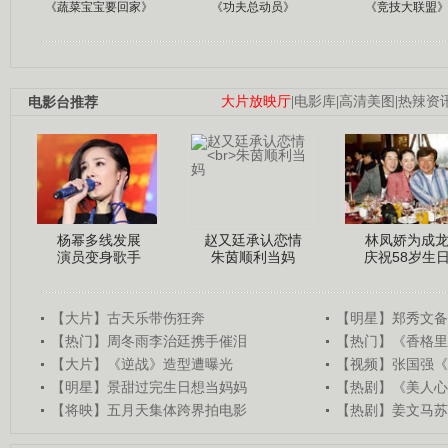
《蔬菜宝宝要回家》
《功夫总动员》
《竞技大联盟
电影台推荐
大片放映厅
|
电影库
|
高清美图
|
热辣资
杨幂多线发展
赵又廷承认恋情
林凤娇为成
演员变身歌手
朱茵顺利当妈
庆祝58岁生
【大片】古天乐带伤狂奔
【明星】郑秀文备
【热门】周冬雨李治廷携手催泪
【热门】《香格里
【大片】《逆战》造型遭曝光
【视频】张国强《
【明星】景甜过完生日想当妈妈
【热剧】《美人心
【将映】五月天集体跨界拍电影
【热剧】姜文马苏