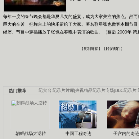
每年一度的春节晚会都是华夏儿女的盛宴，成为大家关注的焦点。然而
巨大的辛苦，把舞台上的快乐留给了大家。著名歌星张也做客本期节目
经历。节目中穿插播放了张也在春晚中表演的歌曲。（幕后 2009年 第
【
复制链接
】【
转发邮件
】
热门推荐
纪实台
|
纪录片片库
|
央视精品纪录片专场
|
BBC纪录片
朝鲜战场大逆转
中国工程奇迹
子宫内的奇