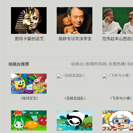
图坦卡蒙的诅咒
柴静专访导演李安
范伟赵本山恩怨
动画台推荐
动画台
|
收视时间表
|
央视热播
|
动
《海绵宝宝》
《花精灵战队》
《飞哥与小佛