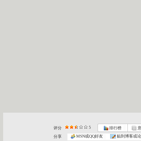
5
评分
排行榜
意
MSN或QQ好友
贴到博客或
分享