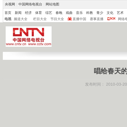
央视网
|
中国网络电视台
|
网站地图
首页
新闻
经济
体育
综艺
春晚
戏曲
音乐
科教
青少
文化
艺术
电视
频道大全
栏目大全
节目大全
直播中国
赛事直播
网络
唱给春天的
发布时间：
2010-03-20