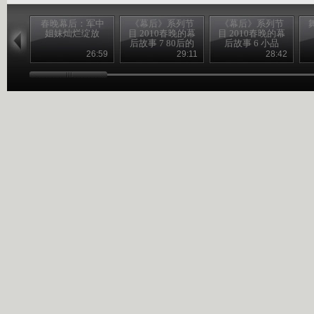
春晚幕后：军中
《幕后》系列节
《幕后》系列节
姐妹灿烂绽放
目 2010春晚的幕
目 2010春晚的幕
后故事 7 80后的
后故事 6 小品
相声演
《我心飞翔》
26:59
29:11
28:42