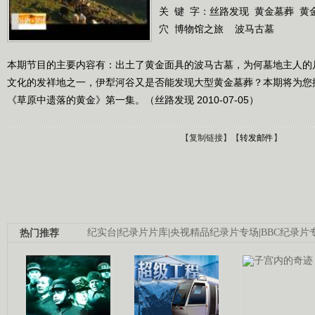
关 键 字：
丝路发现
黄金墓葬
黄
穴
博物馆之旅
波马古墓
本期节目的主要内容有：出土了黄金面具的波马古墓，为何墓地主人的
文化的发祥地之一，伊犁河谷又是否能发现大型黄金墓葬？本期将为您播
《草原中遗落的黄金》第一集。（丝路发现 2010-07-05）
【
复制链接
】【
转发邮件
】
热门推荐
纪实台
|
纪录片片库
|
央视精品纪录片专场
|
BBC纪录片