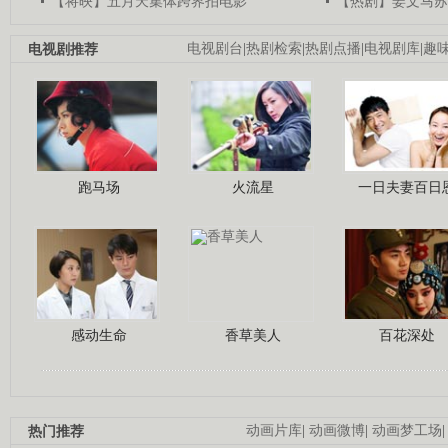
【将映】五月天集体跨界拍电影
【热剧】姜文马苏
电视剧推荐
电视剧台
|
热剧检索
|
热剧点播
|
电视剧库
|
趣
跑马场
火流星
一日夫妻百日
感动生命
香草美人
百花深处
热门推荐
动画片库
|
动画微博
|
动画梦工场