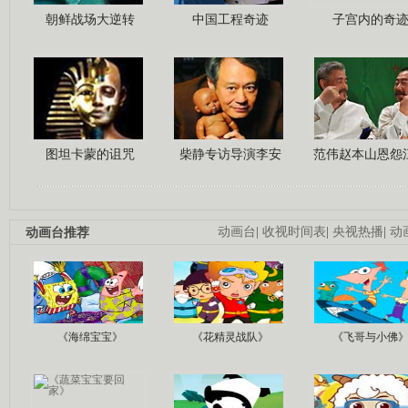
朝鲜战场大逆转
中国工程奇迹
子宫内的奇
图坦卡蒙的诅咒
柴静专访导演李安
范伟赵本山恩怨
动画台推荐
动画台
|
收视时间表
|
央视热播
|
动
《海绵宝宝》
《花精灵战队》
《飞哥与小佛