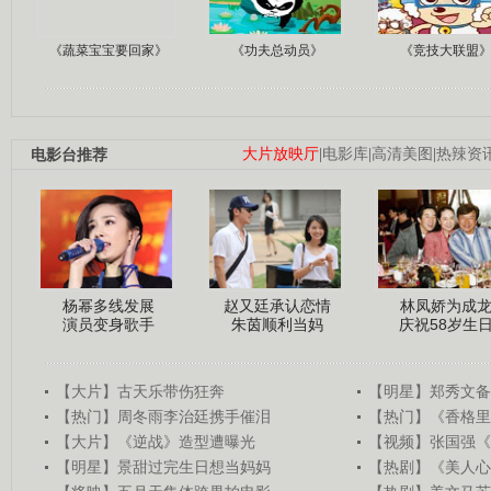
《蔬菜宝宝要回家》
《功夫总动员》
《竞技大联盟
电影台推荐
大片放映厅
|
电影库
|
高清美图
|
热辣资
杨幂多线发展
赵又廷承认恋情
林凤娇为成
演员变身歌手
朱茵顺利当妈
庆祝58岁生
【大片】古天乐带伤狂奔
【明星】郑秀文备
【热门】周冬雨李治廷携手催泪
【热门】《香格里
【大片】《逆战》造型遭曝光
【视频】张国强《
【明星】景甜过完生日想当妈妈
【热剧】《美人心