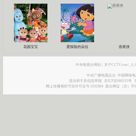
花园宝宝
爱探险的朵拉
燕尾侠
中央电视台网站
|
关于CCTV.com
|
人
中央广播电视总台 中国网络电
违法和不良信息举报
京ICP证060535号
网上传播视听节目许可证号 0102004
新出网证（京）字0