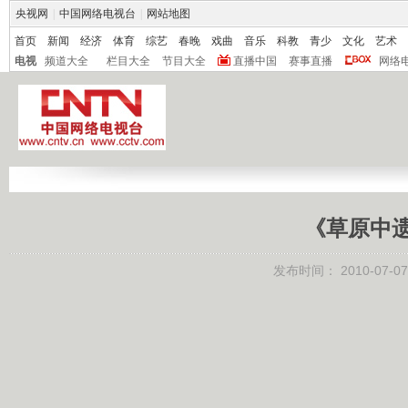
央视网
|
中国网络电视台
|
网站地图
首页
新闻
经济
体育
综艺
春晚
戏曲
音乐
科教
青少
文化
艺术
电视
频道大全
栏目大全
节目大全
直播中国
赛事直播
网络
《草原中
发布时间：
2010-07-07