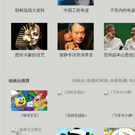
朝鲜战场大逆转
中国工程奇迹
子宫内的奇
图坦卡蒙的诅咒
柴静专访导演李安
范伟赵本山恩怨
动画台推荐
动画台
|
收视时间表
|
央视热播
|
动
《海绵宝宝》
《花精灵战队》
《飞哥与小佛