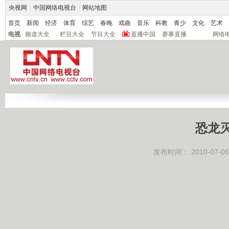
央视网
|
中国网络电视台
|
网站地图
首页
新闻
经济
体育
综艺
春晚
戏曲
音乐
科教
青少
文化
艺术
电视
频道大全
栏目大全
节目大全
直播中国
赛事直播
网络
恐龙
发布时间：
2010-07-06