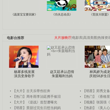
《蔬菜宝宝要回家》
《功夫总动员》
《竞技大联盟
电影台推荐
大片放映厅
|
电影库
|
高清美图
|
热辣资
杨幂多线发展
赵又廷承认恋情
林凤娇为成
演员变身歌手
朱茵顺利当妈
庆祝58岁生
【大片】古天乐带伤狂奔
【明星】郑秀文备
【热门】周冬雨李治廷携手催泪
【热门】《香格里
【大片】《逆战》造型遭曝光
【视频】张国强《
【明星】景甜过完生日想当妈妈
【热剧】《美人心