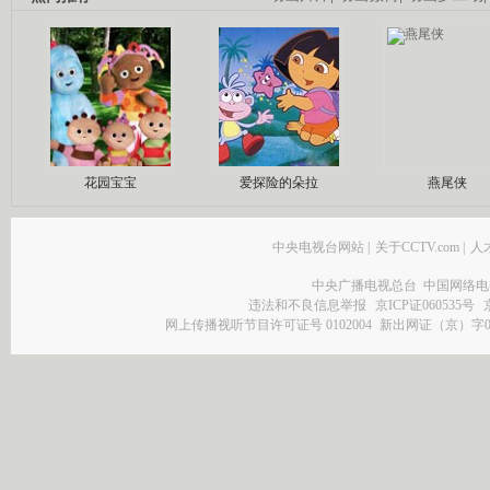
花园宝宝
爱探险的朵拉
燕尾侠
中央电视台网站
|
关于CCTV.com
|
人
中央广播电视总台 中国网络电
违法和不良信息举报
京ICP证060535号
网上传播视听节目许可证号 0102004
新出网证（京）字0