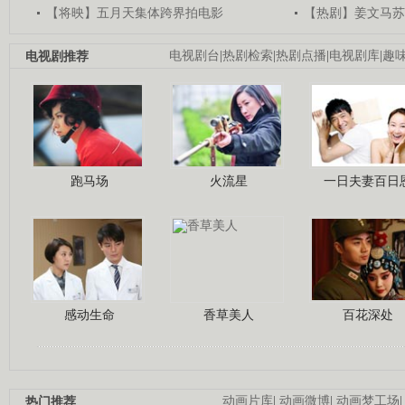
【将映】五月天集体跨界拍电影
【热剧】姜文马苏
电视剧推荐
电视剧台
|
热剧检索
|
热剧点播
|
电视剧库
|
趣
跑马场
火流星
一日夫妻百日
感动生命
香草美人
百花深处
热门推荐
动画片库
|
动画微博
|
动画梦工场