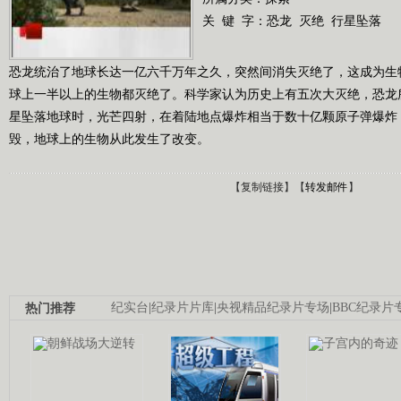
关 键 字：
恐龙
灭绝
行星坠落
恐龙统治了地球长达一亿六千万年之久，突然间消失灭绝了，这成为生
球上一半以上的生物都灭绝了。科学家认为历史上有五次大灭绝，恐龙
星坠落地球时，光芒四射，在着陆地点爆炸相当于数十亿颗原子弹爆炸
毁，地球上的生物从此发生了改变。
【
复制链接
】【
转发邮件
】
热门推荐
纪实台
|
纪录片片库
|
央视精品纪录片专场
|
BBC纪录片