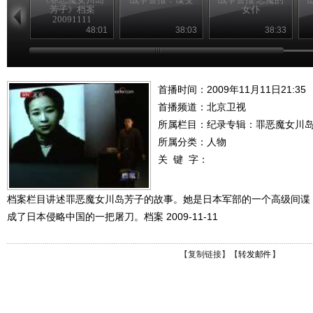
芳子》档案
女仆
20091111
48:01
38:03
38:33
首播时间：2009年11月11日21:35
首播频道：
北京卫视
所属栏目：
纪录专辑：罪恶魔女川
所属分类：人物
关 键 字：
档案栏目讲述罪恶魔女川岛芳子的故事。她是日本军部的一个高级间谍
成了日本侵略中国的一把屠刀。档案 2009-11-11
【
复制链接
】【
转发邮件
】