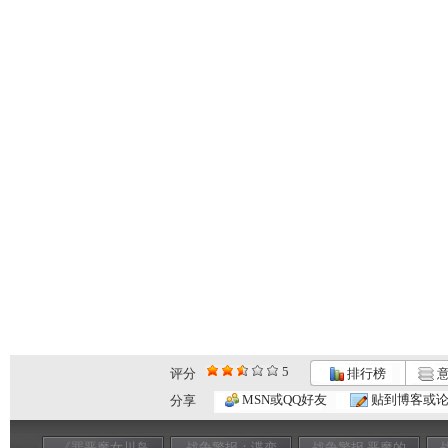
5
评分
排行榜
意
MSN或QQ好友
贴到博客或
分享
《罪恶魔女川岛
战争警报：谍变
战争警报 恶魔的