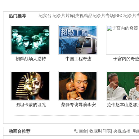
热门推荐
纪实台
|
纪录片片库
|
央视精品纪录片专场
|
BBC纪录片
朝鲜战场大逆转
中国工程奇迹
子宫内的奇
图坦卡蒙的诅咒
柴静专访导演李安
范伟赵本山恩怨
动画台推荐
动画台
|
收视时间表
|
央视热播
|
动