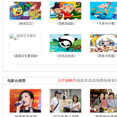
《海绵宝宝》
《花精灵战队》
《飞哥与小佛
《蔬菜宝宝要回家》
《功夫总动员》
《竞技大联盟
电影台推荐
大片放映厅
|
电影库
|
高清美图
|
热辣资
杨幂多线发展
赵又廷承认恋情
林凤娇为成