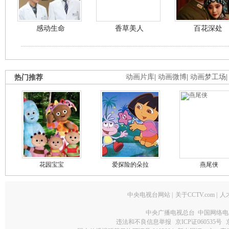
感动生命
香草美人
百花深处
热门推荐
动画片库
|
动画微博
|
动画梦工场
花园宝宝
爱探险的朵拉
燕尾侠
中央电视台网站
|
关于CCTV.com
|
人
中央广播电视总台 中国网络电
违法和不良信息举报
京ICP证060535号