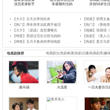
演员变身歌手
朱茵顺利当妈
庆祝58岁生
【大片】古天乐带伤狂奔
【明星】郑秀文备
【热门】周冬雨李治廷携手催泪
【热门】《香格里
【大片】《逆战》造型遭曝光
【视频】张国强《
【明星】景甜过完生日想当妈妈
【热剧】《美人心
【将映】五月天集体跨界拍电影
【热剧】姜文马苏
电视剧推荐
电视剧台
|
热剧检索
|
热剧点播
|
电视剧库
|
趣
跑马场
火流星
一日夫妻百日