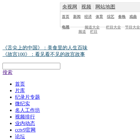
央视网
|
视频
|
网站地图
首页
新闻
经济
体育
综艺
春晚
戏曲
电视
频道大全
栏目大全
节目大全
频道
栏目
《舌尖上的中国》：美食里的人生百味
《故宫100》：看见看不见的故宫故事
搜索
首页
片库
纪录片专题
微纪实
名人工作坊
视频排行
业内动态
cctv9官网
论坛