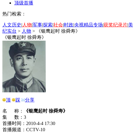
顶级首播
热门检索：
人文历史
|
人物
|
军事
|
探索
|
社会
|
时政
|
央视精品专场
|
获奖纪录片
|
美
纪实台
>
人物
>
《银鹰起时 徐舜寿》
《银鹰起时 徐舜寿》
顶
踩
分享
名 称：
《银鹰起时 徐舜寿》
集 数：3
首播时间：2010-4-4 17:30
首播频道：CCTV-10