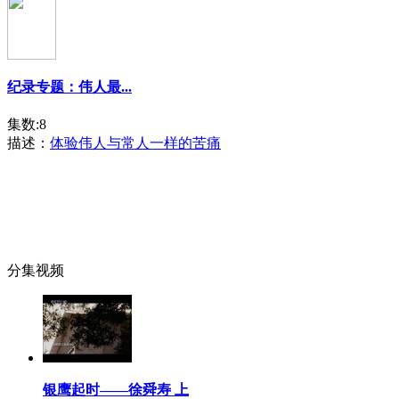
纪录专题：伟人最...
集数:8
描述：
体验伟人与常人一样的苦痛
分集视频
银鹰起时——徐舜寿 上