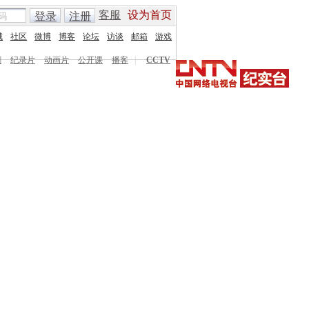
客服
设为首页
登录
注册
城
社区
微博
博客
论坛
访谈
邮箱
游戏
剧
纪录片
动画片
公开课
播客
|
CCTV