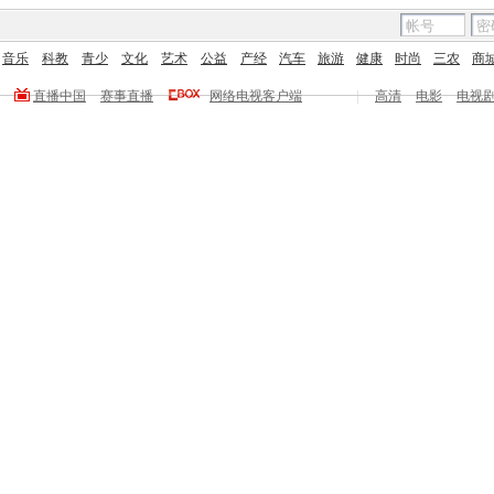
音乐
科教
青少
文化
艺术
公益
产经
汽车
旅游
健康
时尚
三农
商
直播中国
赛事直播
网络电视客户端
|
高清
电影
电视