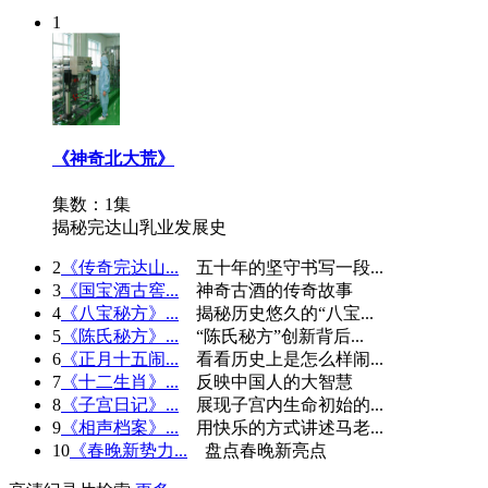
1
《神奇北大荒》
集数：1集
揭秘完达山乳业发展史
2
《传奇完达山...
五十年的坚守书写一段...
3
《国宝酒古窖...
神奇古酒的传奇故事
4
《八宝秘方》...
揭秘历史悠久的“八宝...
5
《陈氏秘方》...
“陈氏秘方”创新背后...
6
《正月十五闹...
看看历史上是怎么样闹...
7
《十二生肖》...
反映中国人的大智慧
8
《子宫日记》...
展现子宫内生命初始的...
9
《相声档案》...
用快乐的方式讲述马老...
10
《春晚新势力...
盘点春晚新亮点