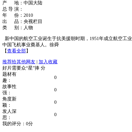
产 地：中国大陆
总 导 演：
年 份：2010
出 品：央视栏目
类 别：人物
新中国的航空工业诞生于抗美援朝时期，1951年成立航空工
中国飞机事业奠基人。徐舜
【
查看全部
】
推荐给其他网友
|
加入收藏
好片需要众“星”捧
分
题材有
0
趣：
故事性
0
强：
角度新
0
颖：
发人深
0
思：
我的评分：
0
分