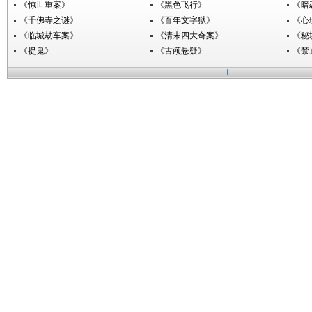
《惊世重案》
《黑色飞行》
《暗
《千佛寺之谜》
《百年文字狱》
《心
《临城劫车案》
《清末四大奇案》
《秘
《捉鬼》
《古颅悬疑》
《禁
1