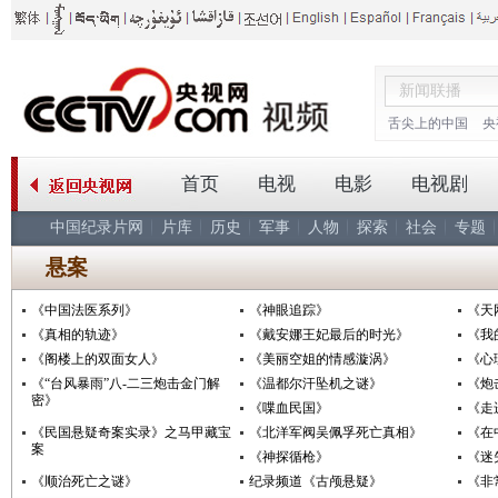
舌尖上的中国
央
首页
电视
电影
电视剧
中国纪录片网
片库
历史
军事
人物
探索
社会
专题
悬案
《中国法医系列》
《神眼追踪》
《天
《真相的轨迹》
《戴安娜王妃最后的时光》
《我
《阁楼上的双面女人》
《美丽空姐的情感漩涡》
《心
《“台风暴雨”八-二三炮击金门解
《温都尔汗坠机之谜》
《炮
密》
《喋血民国》
《走
《民国悬疑奇案实录》之马甲藏宝
《北洋军阀吴佩孚死亡真相》
《在
案
《神探循枪》
《迷
《顺治死亡之谜》
纪录频道《古颅悬疑》
《非